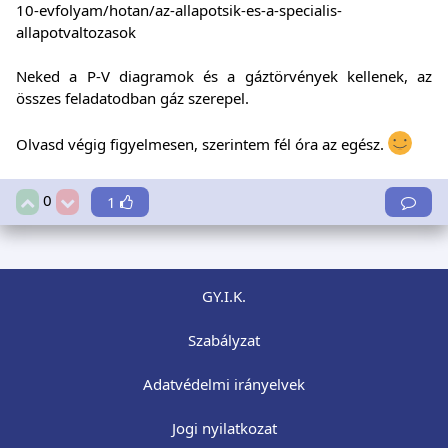
10-evfolyam/hotan/az-allapotsik-es-a-specialis-
allapotvaltozasok
Neked a P-V diagramok és a gáztörvények kellenek, az
összes feladatodban gáz szerepel.
Olvasd végig figyelmesen, szerintem fél óra az egész.
0
1
GY.I.K.
Szabályzat
Adatvédelmi irányelvek
Jogi nyilatkozat