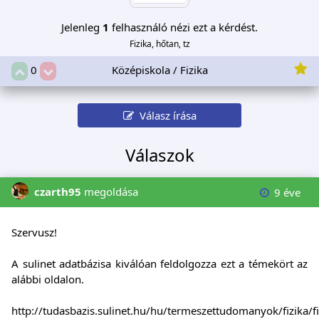
Jelenleg
1
felhasználó nézi ezt a kérdést.
Fizika, hőtan, tz
Középiskola / Fizika
0
Válasz írása
Válaszok
czarth95
megoldása
9 éve
Szervusz!
A sulinet adatbázisa kiválóan feldolgozza ezt a témekört az
alábbi oldalon.
http://tudasbazis.sulinet.hu/hu/termeszettudomanyok/fizika/fi