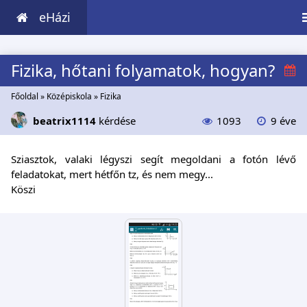
eHázi
Fizika, hőtani folyamatok, hogyan?
Főoldal
»
Középiskola
»
Fizika
beatrix1114
kérdése
1093
9 éve
Sziasztok, valaki légyszi segít megoldani a fotón lévő
feladatokat, mert hétfőn tz, és nem megy...
Köszi