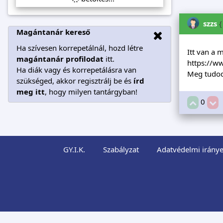
szzs
{
Magántanár kereső
Ha szívesen korrepetálnál, hozd létre
Itt van a 
magántanár profilodat
itt.
https://
Ha diák vagy és korrepetálásra van
Meg tudod
szükséged, akkor regisztrálj be és
írd
meg itt
, hogy milyen tantárgyban!
0
GY.I.K.
Szabályzat
Adatvédelmi iránye