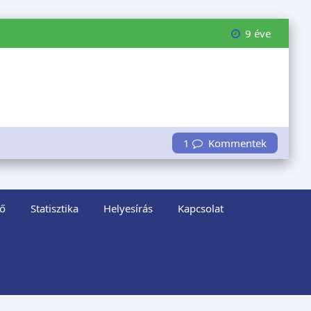
9 éve
1
Kommentek
ő
Statisztika
Helyesírás
Kapcsolat