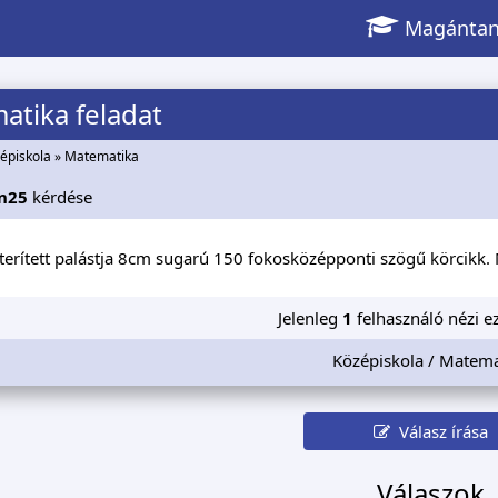
Magántan
atika feladat
épiskola
»
Matematika
in25
kérdése
terített palástja 8cm sugarú 150 fokosközépponti szögű körcikk
Jelenleg
1
felhasználó nézi ez
Középiskola / Matema
Válasz írása
Válaszok