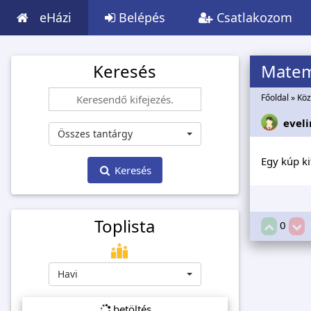
eHázi
Belépés
Csatlakozom
Keresés
Matem
Főoldal
»
Köz
evel
Összes tantárgy
Egy kúp ki
Keresés
Toplista
0
Havi
betöltés...