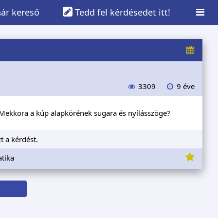
ár kereső
Tedd fel kérdésedet itt!
3309
9 éve
. Mekkora a kúp alapkörének sugara és nyílásszöge?
t a kérdést.
tika