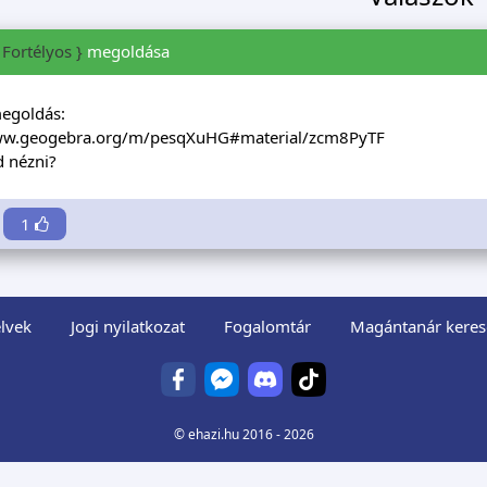
 Fortélyos }
megoldása
megoldás:
www.geogebra.org/m/pesqXuHG#material/zcm8PyTF
 nézni?
1
lvek
Jogi nyilatkozat
Fogalomtár
Magántanár keres
©
ehazi.hu
2016 - 2026