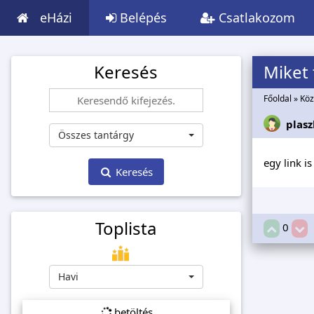
eHázi
Belépés
Csatlakozom
Keresés
Miket
Főoldal
»
Köz
plasz
Összes tantárgy
egy link i
Keresés
Toplista
0
Havi
betöltés...