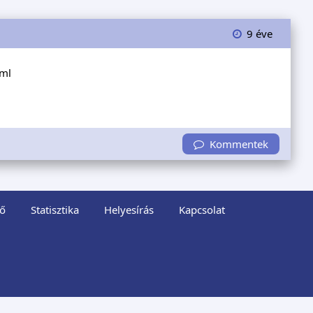
9 éve
tml
Kommentek
ő
Statisztika
Helyesírás
Kapcsolat