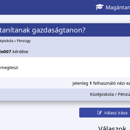
Magántan
 tanítanak gazdaságtanon?
épiskola
»
Pénzügy
lo007
kérdése
s megteszi
Jelenleg
1
felhasználó nézi ez
Középiskola / Pénz
Válasz írása
Válaszok