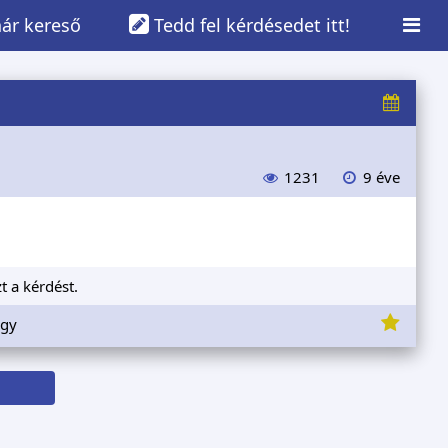
ár kereső
Tedd fel kérdésedet itt!
1231
9 éve
t a kérdést.
ügy