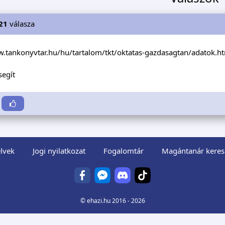
21
válasza
w.tankonyvtar.hu/hu/tartalom/tkt/oktatas-gazdasagtan/adatok.h
egít
lvek
Jogi nyilatkozat
Fogalomtár
Magántanár keres
©
ehazi.hu
2016 - 2026