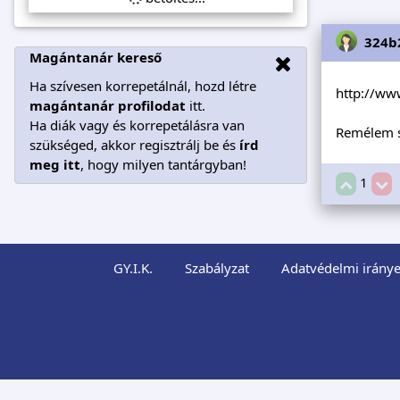
324b
Magántanár kereső
Ha szívesen korrepetálnál, hozd létre
http://ww
magántanár profilodat
itt.
Ha diák vagy és korrepetálásra van
Remélem s
szükséged, akkor regisztrálj be és
írd
meg itt
, hogy milyen tantárgyban!
1
GY.I.K.
Szabályzat
Adatvédelmi iránye