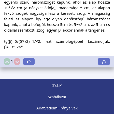
egyenlő szárú háromszöget kapunk, ahol az alap hossza
10*√2 cm (a négyzet átlója), magassága 5 cm, az alapon
fekvő szögek nagysága lesz a keresett szög. A magasság
felezi az alapot, így egy olyan derékszögű háromszöget
kapunk, ahol a befogók hossza 5cm és 5*√2 cm, az 5 cm-es
oldallal szemközti szög legyen β, ekkor annak a tangense:
tg(β)=5/(5*√2)=1/√2, ezt számológéppel kiszámoljuk:
β=~35,26°.
1
GY.I.K.
Szabályzat
Adatvédelmi irányelvek