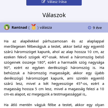
Válasz írása
Válaszok
Rantnad
{
}
válasza
9 éve
Ha az alapélekkel párhuzamosan és az alaplappal
merőlegesen félbevágjuk a testet, akkor belül egy egyenlő
szárú háromszöget kapunk, ahol az alap hossza 10 cm, az
ezeken fekvő szögek 45°-osak. Mivel a háromszög belső
szögeinek összege 180°, ezért a harmadik szög nagysága
90°, ezért ez egyben derékszögű háromszög is. Ha
behúzzuk a háromszög magasságát, akkor egy újabb
derékszögű háromszöget kapunk, ami szintén egyenlő
szárú lesz, mivel a két hegyesszöge 45°-os, ezért a
magasság hossza 5 cm lesz, mivel a magasság felezi a 10
cm-es alapot, ez megegyzik a testmagassággal is,.
Ha átló mentén vágjuk félbe a testet, akkor egy olyan