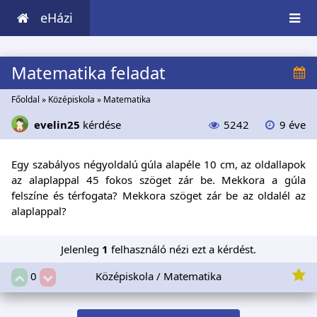
eHázi
Matematika feladat
Főoldal
»
Középiskola
»
Matematika
evelin25
kérdése
5242
9 éve
Egy szabályos négyoldalú gúla alapéle 10 cm, az oldallapok
az alaplappal 45 fokos szöget zár be. Mekkora a gúla
felszíne és térfogata? Mekkora szöget zár be az oldalél az
alaplappal?
Jelenleg
1
felhasználó nézi ezt a kérdést.
Középiskola / Matematika
0