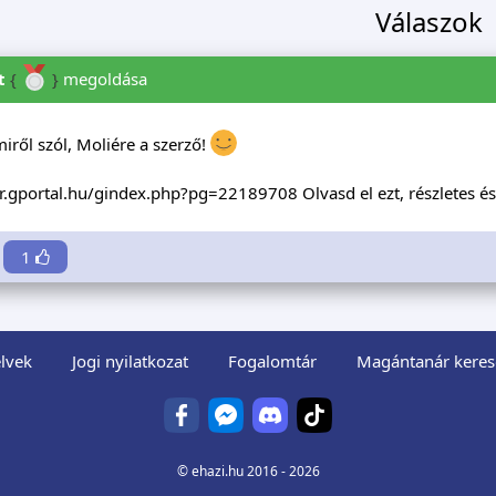
Válaszok
t
{
}
megoldása
miről szól, Moliére a szerző!
o-r.gportal.hu/gindex.php?pg=22189708
Olvasd el ezt, részletes é
1
lvek
Jogi nyilatkozat
Fogalomtár
Magántanár keres
©
ehazi.hu
2016 - 2026