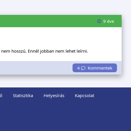
9 éve
s nem hosszú. Ennél jobban nem lehet leírni.
4
Kommentek
ő
Statisztika
Helyesírás
Kapcsolat