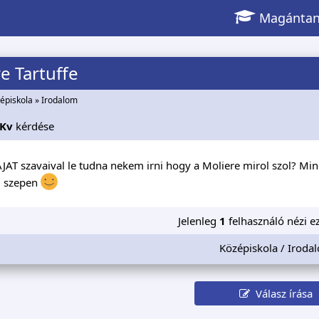
Magántan
e Tartuffe
épiskola
»
Irodalom
Kv
kérdése
AJAT szavaival le tudna nekem irni hogy a Moliere mirol szol? Mind
 szepen
Jelenleg
1
felhasználó nézi ez
Középiskola / Iroda
Válasz írása