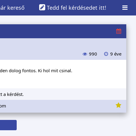
ár kereső
Tedd fel kérdésedet itt!
990
9 éve
en dolog fontos. Ki hol mit csinal.
t a kérdést.
lom