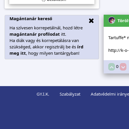
Magántanár kereső
Töröl
Ha szívesen korrepetálnál, hozd létre
magántanár profilodat
itt.
Tartuffe* 
Ha diák vagy és korrepetálásra van
szükséged, akkor regisztrálj be és
írd
http://k-
meg itt
, hogy milyen tantárgyban!
0
GY.I.K.
Szabályzat
Adatvédelmi iránye