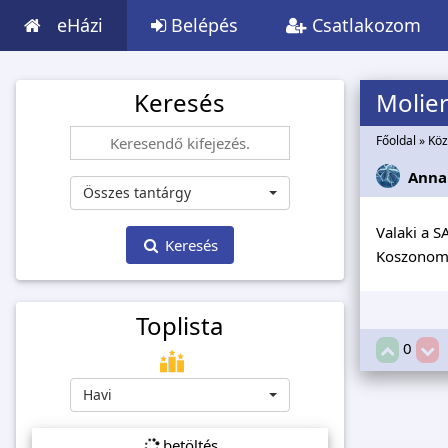
eHázi
Belépés
Csatlakozom
Keresés
Molier
Főoldal
»
Köz
Anna
Összes tantárgy
Valaki a S
Keresés
Koszonom
Toplista
0
Havi
betöltés...