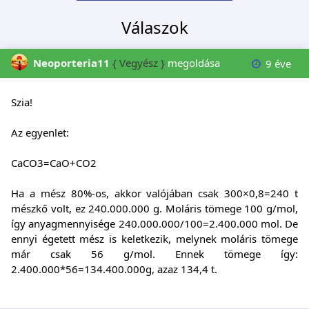
Válaszok
Neoporteria11
{ Vegyész }
megoldása
9 éve
Szia!
Az egyenlet:
CaCO3=CaO+CO2
Ha a mész 80%-os, akkor valójában csak 300×0,8=240 t
mészkő volt, ez 240.000.000 g. Moláris tömege 100 g/mol,
így anyagmennyisége 240.000.000/100=2.400.000 mol. De
ennyi égetett mész is keletkezik, melynek moláris tömege
már csak 56 g/mol. Ennek tömege így:
2.400.000*56=134.400.000g, azaz 134,4 t.