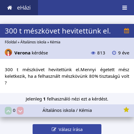
eHázi
300 t mészkövet hevitettünk el.
Főoldal
»
Általános iskola
»
Kémia
Verona
kérdése
813
9 éve
300 t mészkövet hevitettünk el.Mennyi égetett mész
keletkezik, ha a felhasznált mészkövünk 80% tisztaságú volt
?
Jelenleg
1
felhasználó nézi ezt a kérdést.
Általános iskola / Kémia
0
Válasz írása