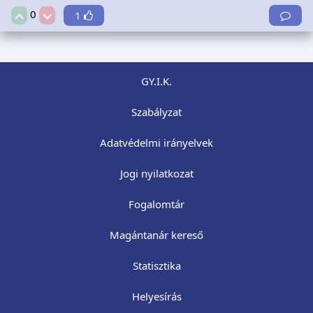
0
1
GY.I.K.
Szabályzat
Adatvédelmi irányelvek
Jogi nyilatkozat
Fogalomtár
Magántanár kereső
Statisztika
Helyesírás