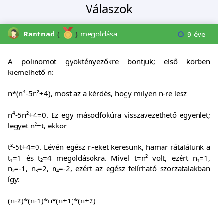
Válaszok
Rantnad
{
}
megoldása
9 éve
A polinomot gyöktényezőkre bontjuk; első körben
kiemelhető n:
4
n*(n
-5n²+4), most az a kérdés, hogy milyen n-re lesz
4
n
-5n²+4=0. Ez egy másodfokúra visszavezethető egyenlet;
legyet n²=t, ekkor
t²-5t+4=0. Lévén egész n-eket keresünk, hamar rátalálunk a
t₁=1 és t₂=4 megoldásokra. Mivel t=n² volt, ezért n₁=1,
n₂=-1, n₃=2, n₄=-2, ezért az egész felírható szorzatalakban
így:
(n-2)*(n-1)*n*(n+1)*(n+2)