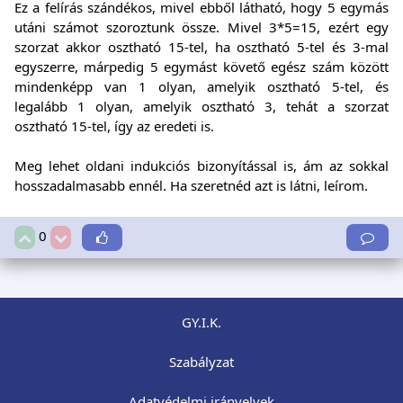
Ez a felírás szándékos, mivel ebből látható, hogy 5 egymás
utáni számot szoroztunk össze. Mivel 3*5=15, ezért egy
szorzat akkor osztható 15-tel, ha osztható 5-tel és 3-mal
egyszerre, márpedig 5 egymást követő egész szám között
mindenképp van 1 olyan, amelyik osztható 5-tel, és
legalább 1 olyan, amelyik osztható 3, tehát a szorzat
osztható 15-tel, így az eredeti is.
Meg lehet oldani indukciós bizonyítással is, ám az sokkal
hosszadalmasabb ennél. Ha szeretnéd azt is látni, leírom.
0
GY.I.K.
Szabályzat
Adatvédelmi irányelvek