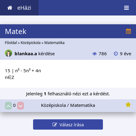
eHázi
Matek
Főoldal
»
Középiskola
»
Matematika
blankaa.a
kérdése
786
9 éve
15 | n⁵ - 5n³ + 4n
n∈Z
Jelenleg
1
felhasználó nézi ezt a kérdést.
Középiskola / Matematika
0
Válasz írása