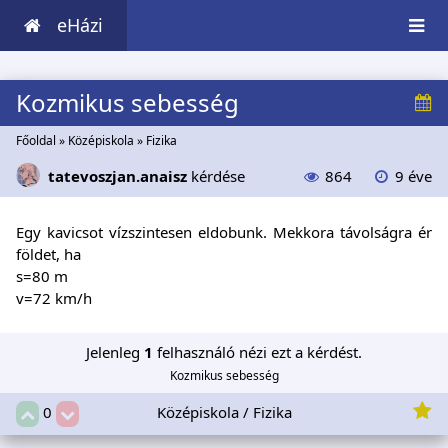
eHázi
Kozmikus sebesség
Főoldal
»
Középiskola
»
Fizika
tatevoszjan.anaisz
kérdése
864
9 éve
Egy kavicsot vízszintesen eldobunk. Mekkora távolságra ér
földet, ha
s=80 m
v=72 km/h
Jelenleg
1
felhasználó nézi ezt a kérdést.
Kozmikus sebesség
Középiskola / Fizika
0