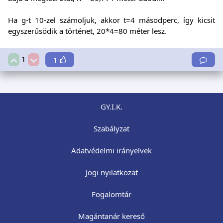
Ha g-t 10-zel számoljuk, akkor t=4 másodperc, így kicsit
egyszerűsödik a történet, 20*4=80 méter lesz.
1
1
GY.I.K.
Szabályzat
Adatvédelmi irányelvek
Jogi nyilatkozat
Fogalomtár
Magántanár kereső