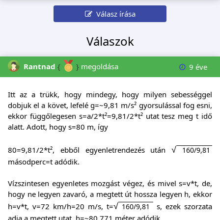
Válasz írása
Válaszok
Rantnad
{
}
megoldása
9 éve
Itt az a trükk, hogy mindegy, hogy milyen sebességgel
dobjuk el a követ, lefelé g=~9,81 m/s² gyorsulással fog esni,
ekkor függőlegesen s=a/2*t²=9,81/2*t² utat tesz meg t idő
alatt. Adott, hogy s=80 m, így
√
80=9,81/2*t², ebből egyenletrendezés után
160/9,81
másodperc=t adódik.
Vízszintesen egyenletes mozgást végez, és mivel s=v*t, de,
hogy ne legyen zavaró, a megtett út hossza legyen h, ekkor
√
h=v*t, v=72 km/h=20 m/s, t=
s, ezek szorzata
160/9,81
adja a megtett utat, h=~80,771 méter adódik.