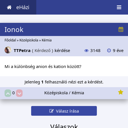
eHázi
Ionok
Főoldal
»
Középiskola
»
Kémia
TTPetra
{ Kérdező }
kérdése
3148
9 éve
Mi a különbség anion és kation között?
Jelenleg
1
felhasználó nézi ezt a kérdést.
Középiskola / Kémia
0
Válasz írása
Válaszok