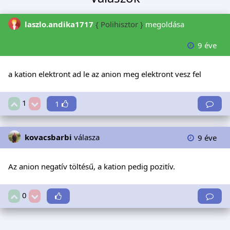
laszlo.andika1717
{ Polihisztor }
megoldása
9 éve
a kation elektront ad le az anion meg elektront vesz fel
1
1
kovacsbarbi
válasza
9 éve
Az anion negatív töltésű, a kation pedig pozitív.
0