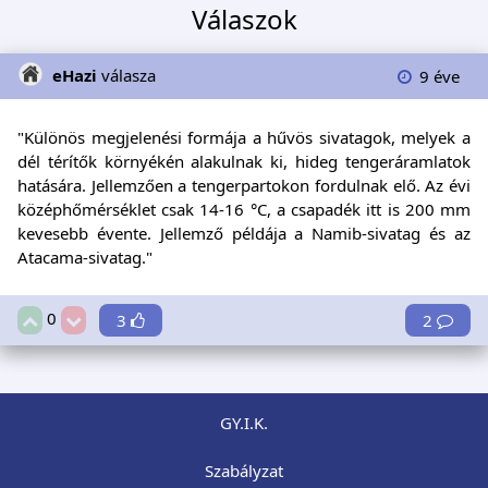
Válaszok
eHazi
válasza
9 éve
"Különös megjelenési formája a hűvös sivatagok, melyek a
dél térítők környékén alakulnak ki, hideg tengeráramlatok
hatására. Jellemzően a tengerpartokon fordulnak elő. Az évi
középhőmérséklet csak 14-16 °C, a csapadék itt is 200 mm
kevesebb évente. Jellemző példája a Namib-sivatag és az
Atacama-sivatag."
0
3
2
GY.I.K.
Szabályzat