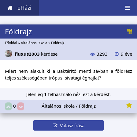
eHázi
Földrajz
Főoldal
»
Általános iskola
»
Földrajz
fluxus2003
kérdése
3293
9 éve
Miért nem alakult ki a Baktérítő menti sávban a földrész
teljes szélességében trópusi sivatagi éghajlat?
Jelenleg
1
felhasználó nézi ezt a kérdést.
Általános iskola / Földrajz
0
Válasz írása