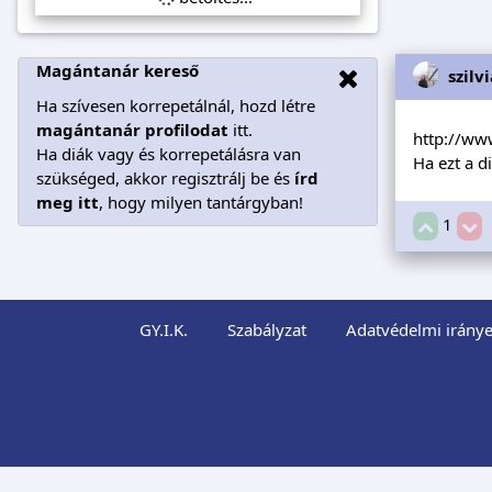
Magántanár kereső
szilv
Ha szívesen korrepetálnál, hozd létre
magántanár profilodat
itt.
http://ww
Ha diák vagy és korrepetálásra van
Ha ezt a d
szükséged, akkor regisztrálj be és
írd
meg itt
, hogy milyen tantárgyban!
1
GY.I.K.
Szabályzat
Adatvédelmi iránye