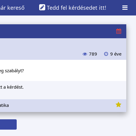
ár kereső
Tedd fel kérdésedet itt!
789
9 éve
eg szabályt?
t a kérdést.
tika