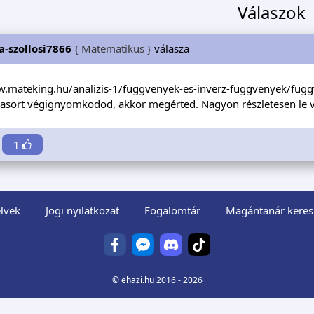
Válaszok
ia-szollosi7866
{ Matematikus }
válasza
w.mateking.hu/analizis-1/fuggvenyek-es-inverz-fuggvenyek/fug
iasort végignyomkodod, akkor megérted. Nagyon részletesen le va
1
lvek
Jogi nyilatkozat
Fogalomtár
Magántanár keres
©
ehazi.hu
2016 - 2026