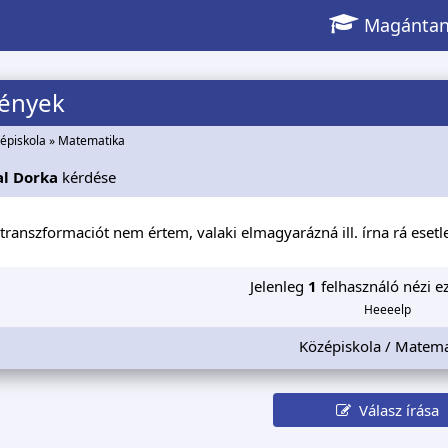
Magántan
ények
épiskola
»
Matematika
al Dorka
kérdése
ranszformaciót nem értem, valaki elmagyarázná ill. írna rá esetl
Jelenleg
1
felhasználó nézi ez
Heeeelp
Középiskola / Matema
Válasz írása