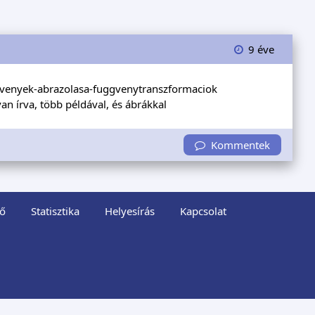
9 éve
gvenyek-abrazolasa-fuggvenytranszformaciok
n írva, több példával, és ábrákkal
Kommentek
ő
Statisztika
Helyesírás
Kapcsolat