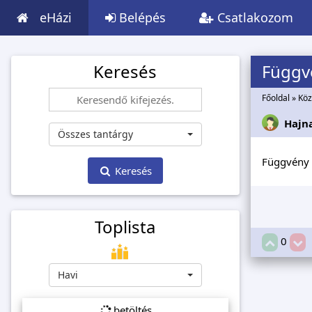
eHázi
Belépés
Csatlakozom
Keresés
Függv
Főoldal
»
Köz
Hajn
Összes tantárgy
Függvény t
Keresés
Toplista
0
Havi
betöltés...