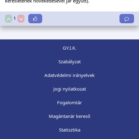
keresletének növekedésével jár együtt).
1
GY.I.K.
Szabályzat
Adatvédelmi irányelvek
Jogi nyilatkozat
Fogalomtár
Magántanár kereső
Statisztika