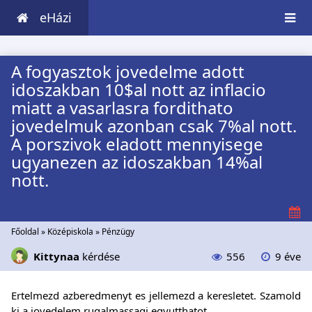
eHázi
A fogyasztok jovedelme adott
idoszakban 10$al nott az inflacio
miatt a vasarlasra fordithato
jovedelmuk azonban csak 7%al nott.
A porszivok eladott mennyisege
ugyanezen az idoszakban 14%al
nott.
Főoldal
»
Középiskola
»
Pénzügy
Kittynaa
kérdése
556
9 éve
Ertelmezd azberedmenyt es jellemezd a keresletet. Szamold
ki a jovedelem rugalmassagi egyutthatot