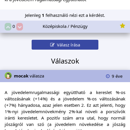
Jelenleg
1
felhasználó nézi ezt a kérdést.
Középiskola / Pénzügy
0
Válasz írása
Válaszok
mocak
válasza
9 éve
A jövedelemrugalmassági együttható a kereslet %-os
változásának (+14%) és a jövedelem %-os változásának
(+7%) hányadosa, azaz jelen esetben 2. Ez azt jelenti, hogy
1%-nyi jövedelemnövekmény 2%-kal növeli a porszívók
iránti keresletet. A pozitív szám arra utal, hogy normál
jószágról van szó (a jövedelem növekedése a jószág