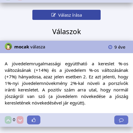
Válasz írása
Válaszok
mocak
válasza
9 éve
A jövedelemrugalmassági együttható a kereslet %-os
változásának (+14%) és a jövedelem %-os változásának
(+7%) hányadosa, azaz jelen esetben 2. Ez azt jelenti, hogy
1%-nyi jövedelemnövekmény 2%-kal növeli a porszívók
iránti keresletet. A pozitív szám arra utal, hogy normál
jószágról van szó (a jövedelem növekedése a jószág
keresletének növekedésével jár együtt).
0