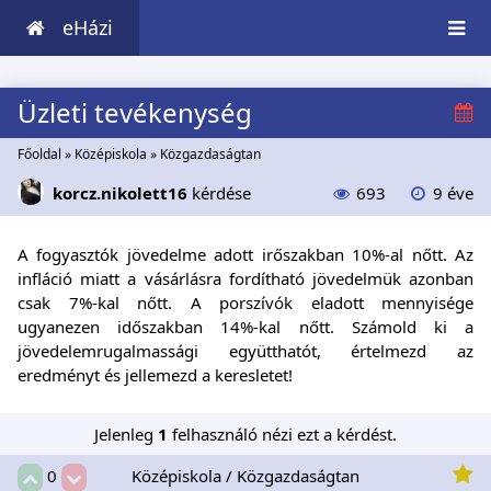
eHázi
Üzleti tevékenység
Főoldal
»
Középiskola
»
Közgazdaságtan
korcz.nikolett16
kérdése
693
9 éve
A fogyasztók jövedelme adott irőszakban 10%-al nőtt. Az
infláció miatt a vásárlásra fordítható jövedelmük azonban
csak 7%-kal nőtt. A porszívók eladott mennyisége
ugyanezen időszakban 14%-kal nőtt. Számold ki a
jövedelemrugalmassági együtthatót, értelmezd az
eredményt és jellemezd a keresletet!
Jelenleg
1
felhasználó nézi ezt a kérdést.
Középiskola / Közgazdaságtan
0