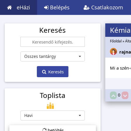
eHázi
Belépés
Csatlakozom
Keresés
Kémia
Főoldal
»
Ált
rajn
Összes tantárgy
Mi a szén-
Keresés
Toplista
0
Havi
betöltés...