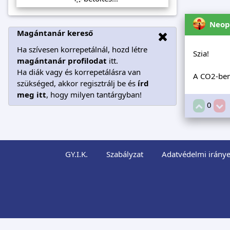
Neop
Magántanár kereső
Ha szívesen korrepetálnál, hozd létre
Szia!
magántanár profilodat
itt.
Ha diák vagy és korrepetálásra van
A CO2-ben 
szükséged, akkor regisztrálj be és
írd
meg itt
, hogy milyen tantárgyban!
0
GY.I.K.
Szabályzat
Adatvédelmi iránye