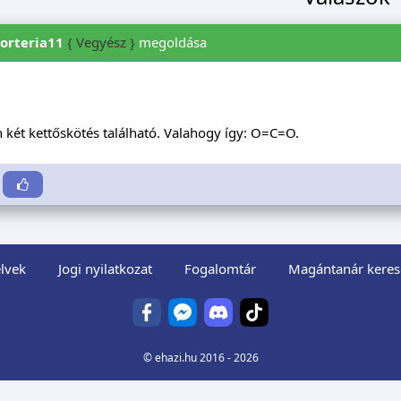
orteria11
{ Vegyész }
megoldása
két kettőskötés található. Valahogy így: O=C=O.
lvek
Jogi nyilatkozat
Fogalomtár
Magántanár keres
©
ehazi.hu
2016 - 2026