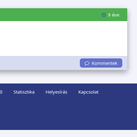
9 éve
Kommentek
ő
Statisztika
Helyesírás
Kapcsolat