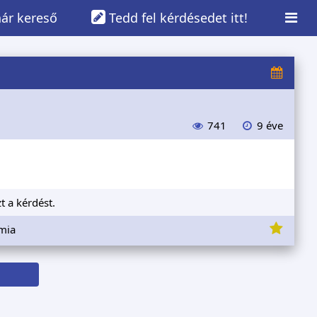
ár kereső
Tedd fel kérdésedet itt!
741
9 éve
t a kérdést.
émia