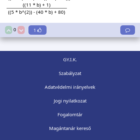
((11 * b) + 1)
((5 * b^(2)) - (40 * b) + 80)
0
1
GY.I.K.
Szabályzat
Adatvédelmi irányelvek
Jogi nyilatkozat
Fogalomtár
Magántanár kereső