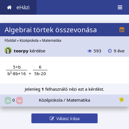
eHázi
Algebrai törtek összevonása
Főoldal
»
Középiskola
»
Matematika
toorpy
kérdése
593
9 éve
5+b
6
b²-8b+16
+
5b-20
Jelenleg
1
felhasználó nézi ezt a kérdést.
Középiskola / Matematika
0
Válasz írása