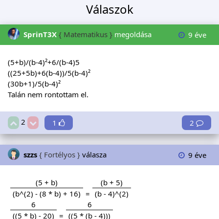
Válaszok
SprinT3X
{ Matematikus }
megoldása
9 éve
(5+b)/(b-4)²+6/(b-4)5
((25+5b)+6(b-4))/5(b-4)²
(30b+1)/5(b-4)²
Talán nem rontottam el.
2
1
2
szzs
{ Fortélyos }
válasza
9 éve
(5 + b)
(b + 5)
(b^(2) - (8 * b) + 16)
=
(b - 4)^(2)
6
6
((5 * b) - 20)
=
((5 * (b - 4)))