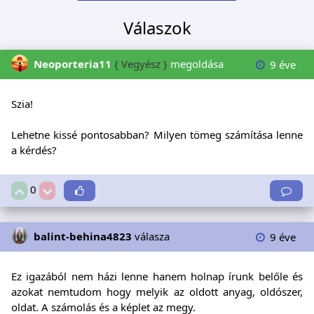
Válaszok
Neoporteria11
{ Vegyész }
megoldása
9 éve
Szia!
Lehetne kissé pontosabban? Milyen tömeg számítása lenne
a kérdés?
0
balint-behina4823
válasza
9 éve
Ez igazából nem házi lenne hanem holnap írunk belőle és
azokat nemtudom hogy melyik az oldott anyag, oldószer,
oldat. A számolás és a képlet az megy.