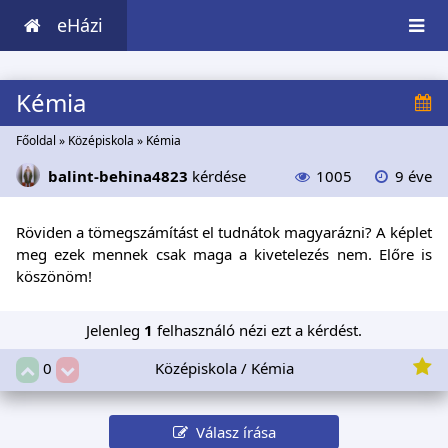
eHázi
Kémia
Főoldal
»
Középiskola
»
Kémia
balint-behina4823
kérdése
1005
9 éve
Röviden a tömegszámítást el tudnátok magyarázni? A képlet
meg ezek mennek csak maga a kivetelezés nem. Előre is
köszönöm!
Jelenleg
1
felhasználó nézi ezt a kérdést.
Középiskola / Kémia
0
Válasz írása