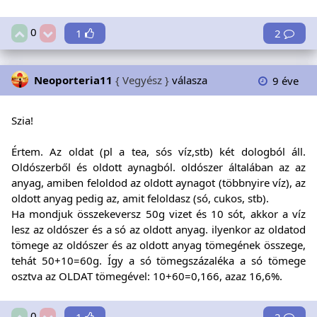
0
1
2
Neoporteria11
{ Vegyész }
válasza
9 éve
Szia!
Értem. Az oldat (pl a tea, sós víz,stb) két dologból áll.
Oldószerből és oldott aynagból. oldószer általában az az
anyag, amiben feloldod az oldott aynagot (többnyire víz), az
oldott anyag pedig az, amit feloldasz (só, cukos, stb).
Ha mondjuk összekeversz 50g vizet és 10 sót, akkor a víz
lesz az oldószer és a só az oldott anyag. ilyenkor az oldatod
tömege az oldószer és az oldott anyag tömegének összege,
tehát 50+10=60g. Így a só tömegszázaléka a só tömege
osztva az OLDAT tömegével: 10+60=0,166, azaz 16,6%.
0
1
2