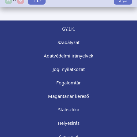
GY.I.K.
Szabályzat
Adatvédelmi irányelvek
Jogi nyilatkozat
Fogalomtár
Magántanár kereső
Statisztika
Helyesírás
Kapcsolat