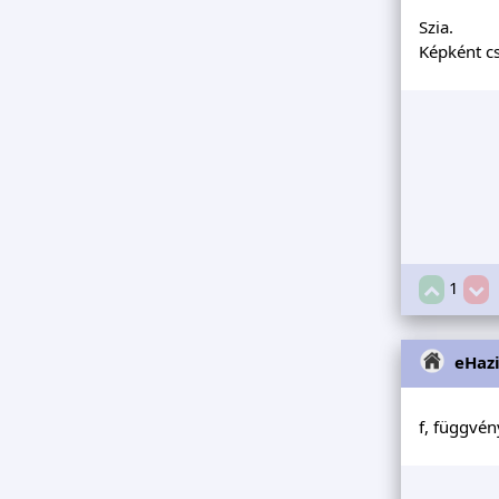
Szia.
Képként c
1
eHaz
f, függvén