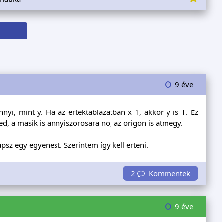
9 éve
nyi, mint y. Ha az ertektablazatban x 1, akkor y is 1. Ez
, a masik is annyiszorosara no, az origon is atmegy.
kapsz egy egyenest. Szerintem így kell erteni.
2
Kommentek
9 éve