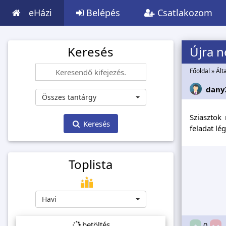
eHázi
Belépés
Csatlakozom
Keresés
Újra 
Főoldal
»
Ált
dany
Összes tantárgy
Sziasztok
Keresés
feladat lé
Toplista
Havi
betöltés...
0