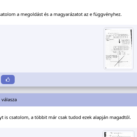
satolom a megoldást és a magyarázatot az e függvényhez.
i
válasza
yt is csatolom, a többit már csak tudod ezek alapján magadtól.