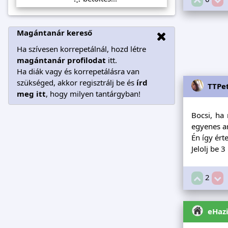
Magántanár kereső
Ha szívesen korrepetálnál, hozd létre
magántanár profilodat
itt.
Ha diák vagy és korrepetálásra van
szükséged, akkor regisztrálj be és
írd
TTPe
meg itt
, hogy milyen tantárgyban!
Bocsi, ha 
egyenes ar
Én így ért
Jelolj be 
2
eHaz