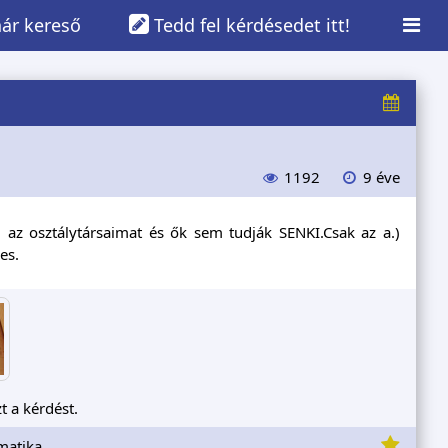
ár kereső
Tedd fel kérdésedet itt!
1192
9 éve
az osztálytársaimat és ők sem tudják SENKI.Csak az a.)
es.
t a kérdést.
matika