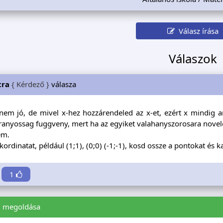
Válasz írása
Válaszok
tra
{ Kérdező }
válasza
nem jó, de mivel x-hez hozzárendeled az x-et, ezért x mindig an
anyossag fuggveny, mert ha az egyiket valahanyszorosara noveled
em.
3 kordinatat, például (1;1), (0;0) (-1;-1), kosd ossze a pontokat és 
1
i
megoldása