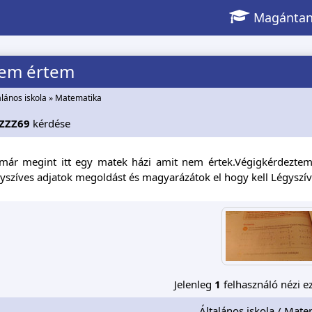
Magántan
nem értem
alános iskola
»
Matematika
ZZZ69
kérdése
 már megint itt egy matek házi amit nem értek.Végigkérdeztem 
gyszíves adjatok megoldást és magyarázátok el hogy kell Légyszív
Jelenleg
1
felhasználó nézi ez
Általános iskola / Mate