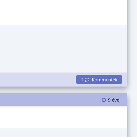
1
Kommentek
9 éve