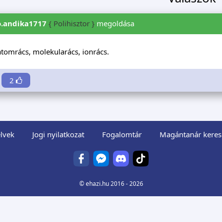
o.andika1717
{ Polihisztor }
megoldása
tomrács, molekularács, ionrács.
2
lvek
Jogi nyilatkozat
Fogalomtár
Magántanár keres
©
ehazi.hu
2016 - 2026