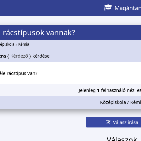
Magántan
 rácstípusok vannak?
épiskola
»
Kémia
tra
{ Kérdező }
kérdése
éle rácstípus van?
Jelenleg
1
felhasználó nézi ez
Középiskola / Kém
Válasz írása
Válaszok