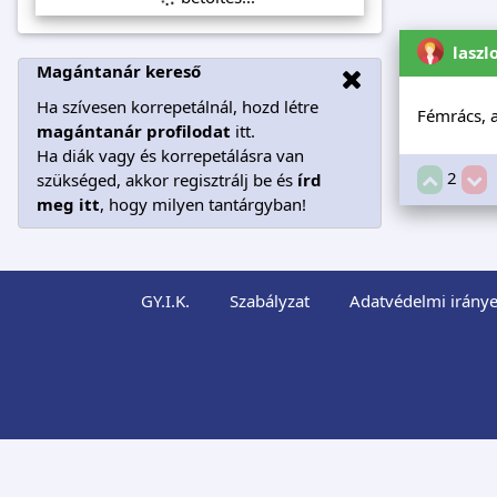
laszl
Magántanár kereső
Ha szívesen korrepetálnál, hozd létre
Fémrács, a
magántanár profilodat
itt.
Ha diák vagy és korrepetálásra van
2
szükséged, akkor regisztrálj be és
írd
meg itt
, hogy milyen tantárgyban!
GY.I.K.
Szabályzat
Adatvédelmi iránye