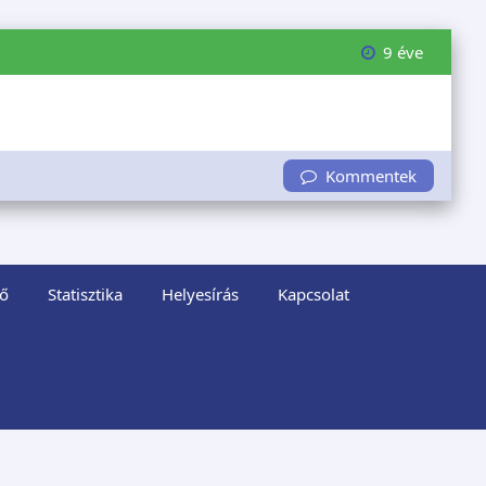
9 éve
Kommentek
ő
Statisztika
Helyesírás
Kapcsolat