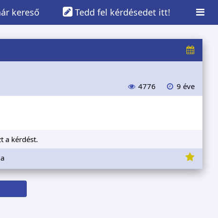
ár kereső
Tedd fel kérdésedet itt!
4776
9 éve
t a kérdést.
ia