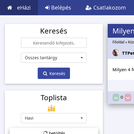
eHázi
Belépés
Csatlakozom
Keresés
Milyen
Főoldal
»
Köz
TTPe
Összes tantárgy
Milyen 4 f
Keresés
Toplista
0
Havi
betöltés...