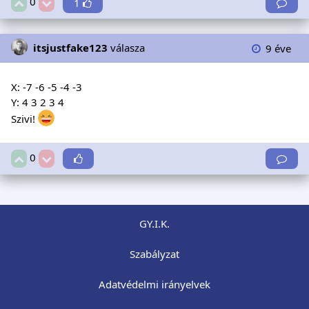
0
1
itsjustfake123
válasza
9 éve
X: -7 -6 -5 -4 -3
Y: 4 3 2 3 4
Szivi!
0
GY.I.K.
Szabályzat
Adatvédelmi irányelvek