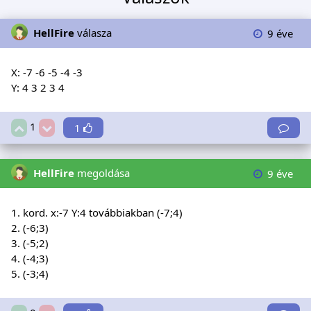
HellFire
válasza
9 éve
X: -7 -6 -5 -4 -3
Y: 4 3 2 3 4
1
1
HellFire
megoldása
9 éve
1. kord. x:-7 Y:4 továbbiakban (-7;4)
2. (-6;3)
3. (-5;2)
4. (-4;3)
5. (-3;4)