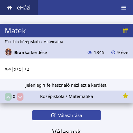
eHázi
Matek
Főoldal
»
Középiskola
»
Matematika
Bianka
kérdése
1345
9 éve
X->|x+5|+2
Jelenleg
1
felhasználó nézi ezt a kérdést.
Középiskola / Matematika
0
Válasz írása
Válaszok