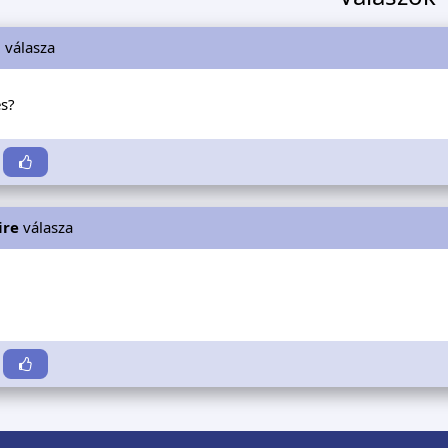
i
válasza
és?
ire
válasza