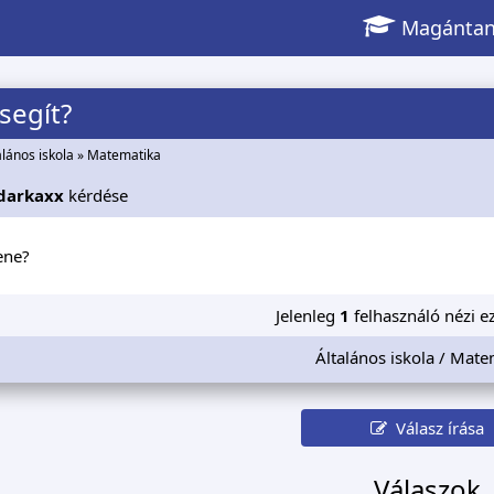
Magántan
 segít?
alános iskola
»
Matematika
darkaxx
kérdése
ene?
Jelenleg
1
felhasználó nézi ez
Általános iskola / Mate
Válasz írása
Válaszok