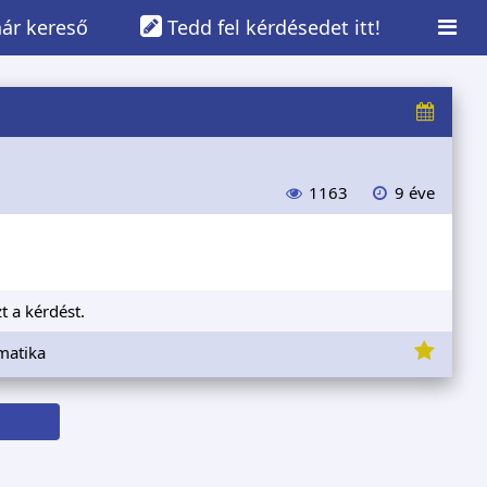
ár kereső
Tedd fel kérdésedet itt!
1163
9 éve
t a kérdést.
matika