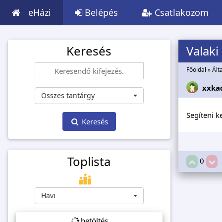
eHázi
Belépés
Csatlakozom
Keresés
Valaki
Főoldal
»
Ált
xxka
Összes tantárgy
Segíteni k
Keresés
Toplista
0
Havi
betöltés...