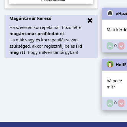
eHaz
Magántanár kereső
Ha szívesen korrepetálnál, hozd létre
Mi a kérd
magántanár profilodat
itt.
Ha diák vagy és korrepetálásra van
0
szükséged, akkor regisztrálj be és
írd
meg itt
, hogy milyen tantárgyban!
HellF
há peee
mit?
0