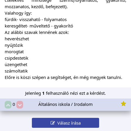
mozzanatos, kezdő, befejezett).
Valahogy így:
fürdik- visszaható - folyamatos
keresgéltet- műveltető - gyakorító
Az alábbi szavak lennének azok:
heverészhet
nyújtózik
morogtat
csipdestetik
üzengethet
számoltatik
Előre is köszi szépen a segítséget, én még megyek tanulni.
Jelenleg
1
felhasználó nézi ezt a kérdést.
Általános iskola / Irodalom
0
Válasz írása