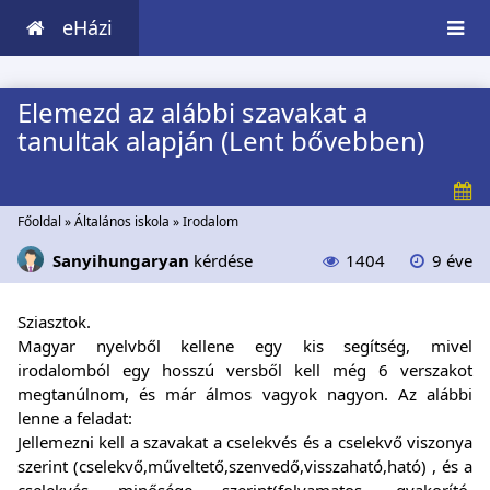
eHázi
Elemezd az alábbi szavakat a
tanultak alapján (Lent bővebben)
Főoldal
»
Általános iskola
»
Irodalom
Sanyihungaryan
kérdése
1404
9 éve
Sziasztok.
Magyar nyelvből kellene egy kis segítség, mivel
irodalomból egy hosszú versből kell még 6 verszakot
megtanúlnom, és már álmos vagyok nagyon. Az alábbi
lenne a feladat:
Jellemezni kell a szavakat a cselekvés és a cselekvő viszonya
szerint (cselekvő,műveltető,szenvedő,visszaható,ható) , és a
cselekvés minősége szerint(folyamatos, gyakorító,