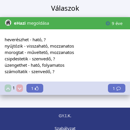
Válaszok
eHazi
megoldása
9 éve
heverészhet - ható, ?
nyújtózik - visszaható, mozzanatos
morogtat - műveltető, mozzanatos
csipdestetik - szenvedő, ?
üzengethet - ható, folyamatos
számoltatik - szenvedő, ?
1
1
1
GY.I.K.
Szabályzat