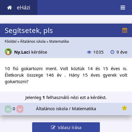
eHázi
Segítsetek, pls
Főoldal
»
Általános iskola
»
Matematika
Ny.Laci
kérdése
1035
9 éve
10 fiú gokartozni ment. Volt köztük 14 és 15 éves is.
Életkoruk összege 146 év . Hány 15 éves gyerek volt
gokartozni?
Jelenleg
1
felhasználó nézi ezt a kérdést.
Általános iskola / Matematika
0
Válasz írása