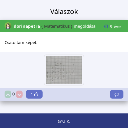
Válaszok
dorinapetra
{ Matematikus }
megoldása
9 éve
Csatoltam képet.
0
1
GY.I.K.