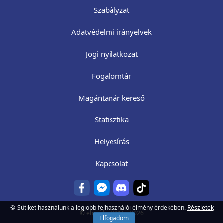
Szabályzat
Adatvédelmi irányelvek
Jogi nyilatkozat
Fogalomtár
Magántanár kereső
Statisztika
Helyesírás
Kapcsolat
🍪 Sütiket használunk a legjobb felhasználói élmény érdekében.
Részletek
©
ehazi.hu
2016 - 2026
Elfogadom