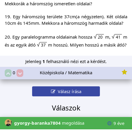
Mekkorák a háromszög ismeretlen oldalai?
19. Egy háromszög területe 37cm(a négyzeten). Két oldala
10cm és 145mm. Mekkora a háromszög harmadik oldala?
√
√
20. Egy paralelogramma oldalainak hossza
m,
m
20
41
√
és az egyik átló
m hosszú. Milyen hosszú a másik átló?
37
Jelenleg
1
felhasználó nézi ezt a kérdést.
Középiskola / Matematika
0
Válasz írása
Válaszok
gyorgy-baranka7804
megoldása
9 éve