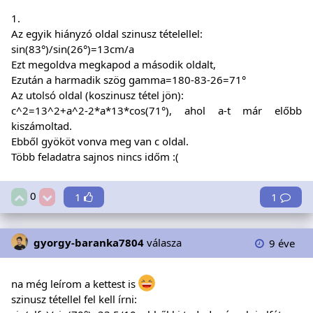
1.
Az egyik hiányzó oldal szinusz tételellel:
sin(83°)/sin(26°)=13cm/a
Ezt megoldva megkapod a második oldalt,
Ezután a harmadik szög gamma=180-83-26=71°
Az utolsó oldal (koszinusz tétel jön):
c^2=13^2+a^2-2*a*13*cos(71°), ahol a-t már előbb
kiszámoltad.
Ebből gyököt vonva meg van c oldal.
Több feladatra sajnos nincs időm :(
0
1
1
gyorgy-baranka7804
válasza
9 éve
na még leírom a kettest is
szinusz tétellel fel kell írni: