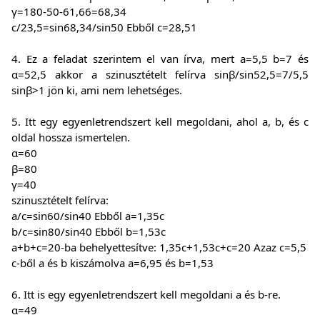
γ=180-50-61,66=68,34
c/23,5=sin68,34/sin50 Ebből c=28,51
4. Ez a feladat szerintem el van írva, mert a=5,5 b=7 és
α=52,5 akkor a szinusztételt felírva sinβ/sin52,5=7/5,5
sinβ>1 jön ki, ami nem lehetséges.
5. Itt egy egyenletrendszert kell megoldani, ahol a, b, és c
oldal hossza ismertelen.
α=60
β=80
γ=40
szinusztételt felírva:
a/c=sin60/sin40 Ebből a=1,35c
b/c=sin80/sin40 Ebből b=1,53c
a+b+c=20-ba behelyettesítve: 1,35c+1,53c+c=20 Azaz c=5,5
c-ből a és b kiszámolva a=6,95 és b=1,53
6. Itt is egy egyenletrendszert kell megoldani a és b-re.
α=49