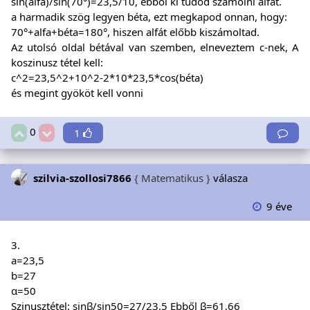
sin(alfa)/sin(70°)=23,5/10, ebből ki tudod számolni alfát.
a harmadik szög legyen béta, ezt megkapod onnan, hogy:
70°+alfa+béta=180°, hiszen alfát előbb kiszámoltad.
Az utolsó oldal bétával van szemben, elneveztem c-nek, A
koszinusz tétel kell:
c^2=23,5^2+10^2-2*10*23,5*cos(béta)
és megint gyököt kell vonni
0
1
szilvia-szollosi7866
{ Matematikus }
válasza
9 éve
3.
a=23,5
b=27
α=50
Szinusztétel: sinβ/sin50=27/23,5 Ebből β=61,66