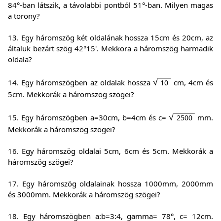
84°-ban látszik, a távolabbi pontból 51°-ban. Milyen magas
a torony?
13. Egy háromszög két oldalának hossza 15cm és 20cm, az
általuk bezárt szög 42°15'. Mekkora a háromszög harmadik
oldala?
√
14. Egy háromszögben az oldalak hossza
cm, 4cm és
10
5cm. Mekkorák a háromszög szögei?
√
15. Egy háromszögben a=30cm, b=4cm és c=
mm.
2500
Mekkorák a háromszög szögei?
16. Egy háromszög oldalai 5cm, 6cm és 5cm. Mekkorák a
háromszög szögei?
17. Egy háromszög oldalainak hossza 1000mm, 2000mm
és 3000mm. Mekkorák a háromszög szögei?
18. Egy háromszögben a:b=3:4, gamma= 78°, c= 12cm.