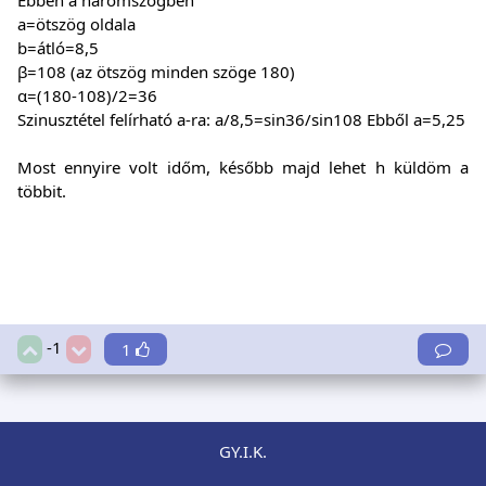
Ebben a háromszögben
a=ötszög oldala
b=átló=8,5
β=108 (az ötszög minden szöge 180)
α=(180-108)/2=36
Szinusztétel felírható a-ra: a/8,5=sin36/sin108 Ebből a=5,25
Most ennyire volt időm, később majd lehet h küldöm a
többit.
-1
1
GY.I.K.