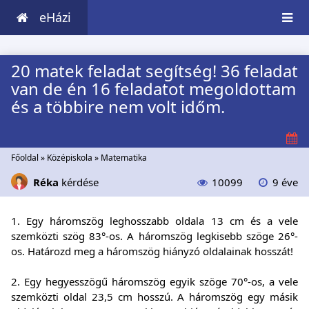
eHázi
20 matek feladat segítség! 36 feladat
van de én 16 feladatot megoldottam
és a többire nem volt időm.
Főoldal
»
Középiskola
»
Matematika
Réka
kérdése
10099
9 éve
1. Egy háromszög leghosszabb oldala 13 cm és a vele
szemközti szög 83°-os. A háromszög legkisebb szöge 26°-
os. Határozd meg a háromszög hiányzó oldalainak hosszát!
2. Egy hegyesszögű háromszög egyik szöge 70°-os, a vele
szemközti oldal 23,5 cm hosszú. A háromszög egy másik