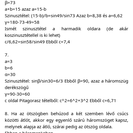
β=73
a+b=15 azaz a=15-b
Szinusztétel: (15-b)/b=sin49/sin73 Azaz b=8,38 és a=6,62
γ=180-73-49=58
Ismét szinusztétel a harmadik oldara (de akár
koszinusztétellel is ki lehet)
c/6,62=sin58/sin49 Ebből c=7,4
7.
a=3
b=6
α=30
Szinusztétel: sinβ/sin30=6/3 Ebből β=90, azaz a háromszüg
derékszögű
γ=90-30=60
c oldal Pitagorasz tételből: c^2=6^2+3^2 Ebből c=6,71
8. Ha az ötszögben behúzod a két szemben lévő csúcs
közötti átlót, akkor egy egyenlő szárú háromszöget kapsz,
melynek alapja az átló, szárai pedig az ötszög oldala.