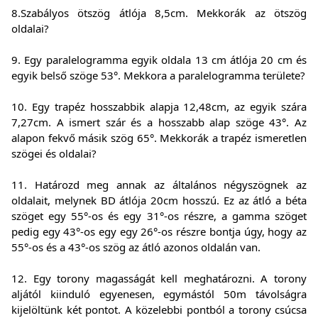
8.Szabályos ötszög átlója 8,5cm. Mekkorák az ötszög
oldalai?
9. Egy paralelogramma egyik oldala 13 cm átlója 20 cm és
egyik belső szöge 53°. Mekkora a paralelogramma területe?
10. Egy trapéz hosszabbik alapja 12,48cm, az egyik szára
7,27cm. A ismert szár és a hosszabb alap szöge 43°. Az
alapon fekvő másik szög 65°. Mekkorák a trapéz ismeretlen
szögei és oldalai?
11. Határozd meg annak az általános négyszögnek az
oldalait, melynek BD átlója 20cm hosszú. Ez az átló a béta
szöget egy 55°-os és egy 31°-os részre, a gamma szöget
pedig egy 43°-os egy egy 26°-os részre bontja úgy, hogy az
55°-os és a 43°-os szög az átló azonos oldalán van.
12. Egy torony magasságát kell meghatározni. A torony
aljától kiinduló egyenesen, egymástól 50m távolságra
kijelöltünk két pontot. A közelebbi pontból a torony csúcsa