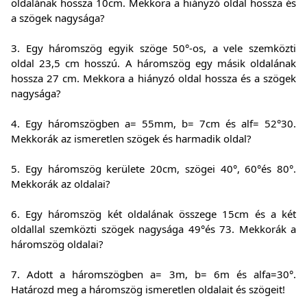
oldalának hossza 10cm. Mekkora a hiányzó oldal hossza és
a szögek nagysága?
3. Egy háromszög egyik szöge 50°-os, a vele szemközti
oldal 23,5 cm hosszú. A háromszög egy másik oldalának
hossza 27 cm. Mekkora a hiányzó oldal hossza és a szögek
nagysága?
4. Egy háromszögben a= 55mm, b= 7cm és alf= 52°30.
Mekkorák az ismeretlen szögek és harmadik oldal?
5. Egy háromszög kerülete 20cm, szögei 40°, 60°és 80°.
Mekkorák az oldalai?
6. Egy háromszög két oldalának összege 15cm és a két
oldallal szemközti szögek nagysága 49°és 73. Mekkorák a
háromszög oldalai?
7. Adott a háromszögben a= 3m, b= 6m és alfa=30°.
Határozd meg a háromszög ismeretlen oldalait és szögeit!