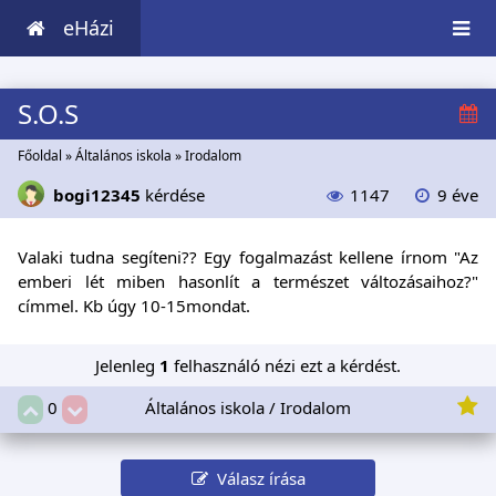
eHázi
S.O.S
Főoldal
»
Általános iskola
»
Irodalom
bogi12345
kérdése
1147
9 éve
Valaki tudna segíteni?? Egy fogalmazást kellene írnom "Az
emberi lét miben hasonlít a természet változásaihoz?"
címmel. Kb úgy 10-15mondat.
Jelenleg
1
felhasználó nézi ezt a kérdést.
Általános iskola / Irodalom
0
Válasz írása