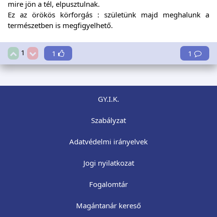
mire jön a tél, elpusztulnak.
Ez az örökös körforgás : születünk majd meghalunk a
természetben is megfigyelhető.
1
1
1
GY.I.K.
Szabályzat
Adatvédelmi irányelvek
Jogi nyilatkozat
Fogalomtár
Magántanár kereső