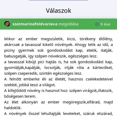
Válaszok
szatmarinefoldvarieva
megoldása
9 éve
Mikor az ember megszületik, kicsi, törékeny élőlény,
akárcsak a tavasszal kikelő növények. Ahogy telik az idő, a
piciny gyermek sok gondoskodást kap, etetik, itatják,
babusgatják, így szépen növekszik, egészséges lesz.
a tavasszal kibújt pici hajtás is, ha sok gondoskodást kap,
gyomlálják,kapálják, locsolják, irtják róla a kártevőket,
szépen cseperedik, szintén egészséges lesz.
A felnőtt emberke éli az életét, hasznos cselekedeteivel
szebbé, jobbá teszi a világot.
A kifejlődött növény is hasznot hoz: szépen virágzik,illatozik,
bőségesen terem.
Az élet alkonyán az ember megöregszik,elfárad, majd
haldoklik.
A növények ősszel lehullajtják leveleiket, száruk elszárad,