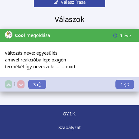
Válasz írása
Válaszok
Cool
megoldása
9 éve
változás neve: egyesülés
amivel reakcióba lép: oxigén
termékét így nevezzük: .......-oxid
1
3
1
GY.I.K.
Szabályzat