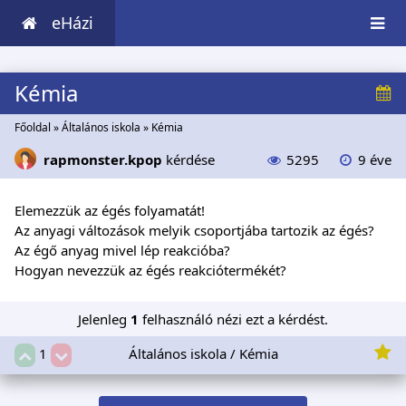
eHázi
Kémia
Főoldal
»
Általános iskola
»
Kémia
rapmonster.kpop
kérdése
5295
9 éve
Elemezzük az égés folyamatát!
Az anyagi változások melyik csoportjába tartozik az égés?
Az égő anyag mivel lép reakcióba?
Hogyan nevezzük az égés reakciótermékét?
Jelenleg
1
felhasználó nézi ezt a kérdést.
Általános iskola / Kémia
1