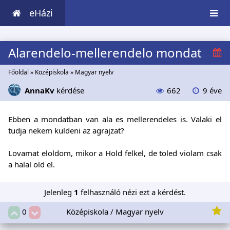
eHázi
Alarendelo-mellerendelo mondat
Főoldal
»
Középiskola
»
Magyar nyelv
AnnaKv
kérdése
662
9 éve
Ebben a mondatban van ala es mellerendeles is. Valaki el
tudja nekem kuldeni az agrajzat?
Lovamat eloldom, mikor a Hold felkel, de toled violam csak
a halal old el.
Jelenleg
1
felhasználó nézi ezt a kérdést.
Középiskola / Magyar nyelv
0