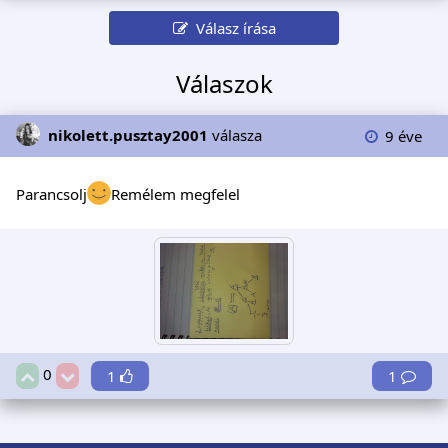
Válasz írása
Válaszok
nikolett.pusztay2001
válasza
9 éve
Parancsolj
Remélem megfelel
0
1
1