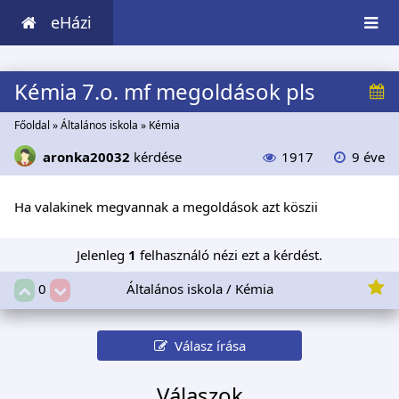
eHázi
Kémia 7.o. mf megoldások pls
Főoldal
»
Általános iskola
»
Kémia
aronka20032
kérdése
1917
9 éve
Ha valakinek megvannak a megoldások azt köszii
Jelenleg
1
felhasználó nézi ezt a kérdést.
Általános iskola / Kémia
0
Válasz írása
Válaszok