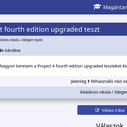
Magántan
t fourth edition upgraded teszt
alános iskola
»
Idegen nyelv
ér
kérdése
 Nagyon keresem a Project 4 fourth edition upgraded teszteket é
Jelenleg
1
felhasználó nézi ez
Általános iskola / Idege
Válasz írása
Válaszok