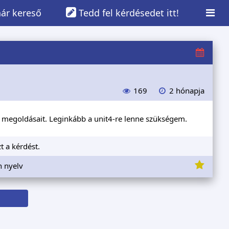
ár kereső
Tedd fel kérdésedet itt!
169
2 hónapja
s megoldásait. Leginkább a unit4-re lenne szükségem.
t a kérdést.
n nyelv