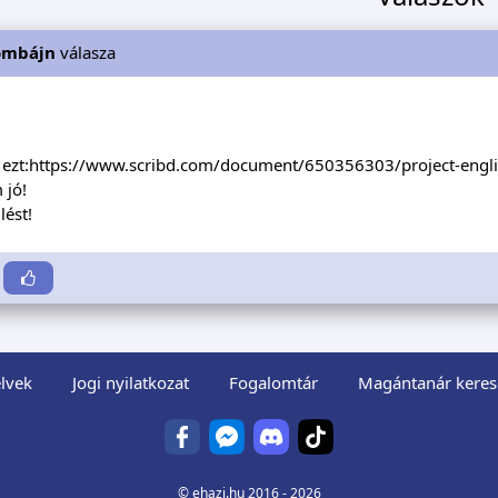
ombájn
válasza
ezt:
https://www.scribd.com/document/650356303/project-englis
 jó!
lést!
lvek
Jogi nyilatkozat
Fogalomtár
Magántanár keres
©
ehazi.hu
2016 - 2026