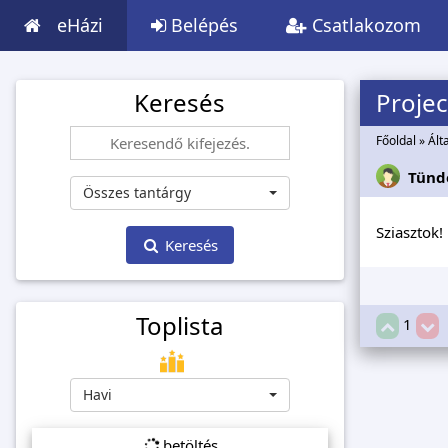
eHázi
Belépés
Csatlakozom
Keresés
Projec
Főoldal
»
Ált
Tünd
Összes tantárgy
Sziasztok!
Keresés
Toplista
1
Havi
betöltés...