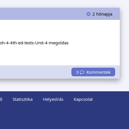
2 hónapja
h-4-4th-ed-tests-Unit-4-megoldas
3
Kommentek
ő
Statisztika
Helyesírás
Kapcsolat