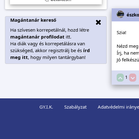
észk
Magántanár kereső
Ha szívesen korrepetálnál, hozd létre
Szia!
magántanár profilodat
itt.
Ha diák vagy és korrepetálásra van
Nézd meg 
szükséged, akkor regisztrálj be és
írd
Írj, ha nem
meg itt
, hogy milyen tantárgyban!
Jó felkészü
1
GY.I.K.
Szabályzat
Adatvédelmi iránye