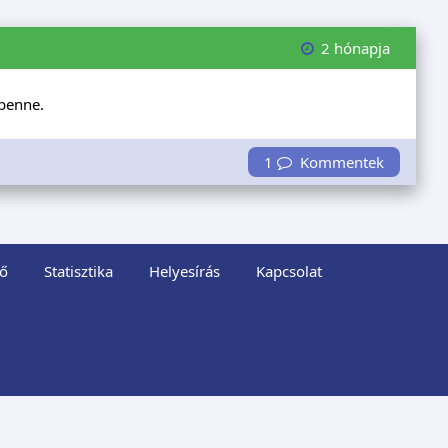
2 hónapja
 benne.
1
Kommentek
ő
Statisztika
Helyesírás
Kapcsolat