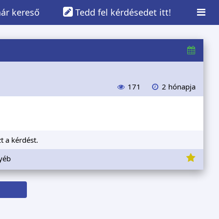
ár kereső
Tedd fel kérdésedet itt!
171
2 hónapja
t a kérdést.
gyéb