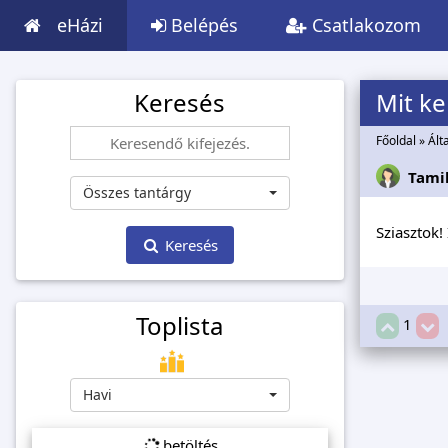
eHázi
Belépés
Csatlakozom
Keresés
Mit kel
Főoldal
»
Ált
Tami
Összes tantárgy
Sziasztok! 
Keresés
Toplista
1
Havi
betöltés...