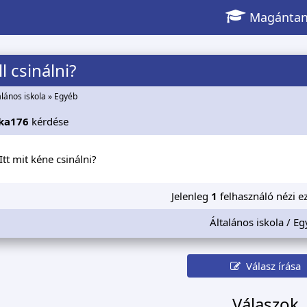
Magántan
l csinálni?
alános iskola
»
Egyéb
ka176
kérdése
Itt mit kéne csinálni?
Jelenleg
1
felhasználó nézi ez
Általános iskola / E
Válasz írása
Válaszok