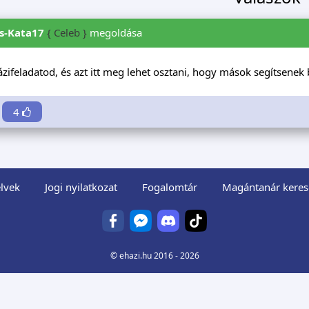
s-Kata17
{ Celeb }
megoldása
zifeladatod, és azt itt meg lehet osztani, hogy mások segítsenek
4
lvek
Jogi nyilatkozat
Fogalomtár
Magántanár keres
©
ehazi.hu
2016 - 2026