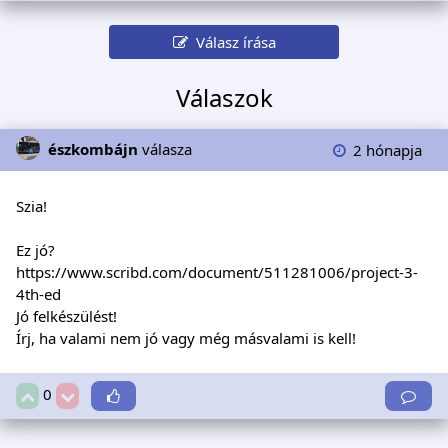
Válasz írása
Válaszok
észkombájn
válasza
2 hónapja
Szia!
Ez jó?
https://www.scribd.com/document/511281006/project-3-
4th-ed
Jó felkészülést!
Írj, ha valami nem jó vagy még másvalami is kell!
0