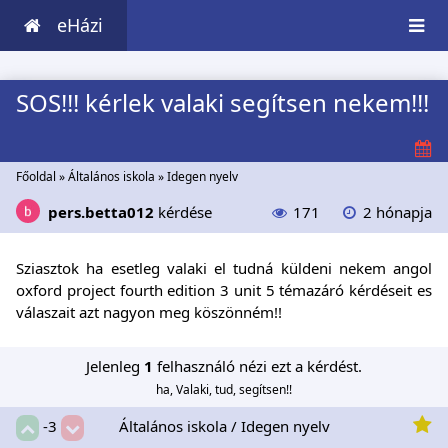
eHázi
SOS!!! kérlek valaki segítsen nekem!!!
Főoldal
»
Általános iskola
»
Idegen nyelv
pers.betta012
kérdése
171
2 hónapja
Sziasztok ha esetleg valaki el tudná küldeni nekem angol
oxford project fourth edition 3 unit 5 témazáró kérdéseit es
válaszait azt nagyon meg köszönném!!
Jelenleg
1
felhasználó nézi ezt a kérdést.
ha, Valaki, tud, segítsen!!
Általános iskola / Idegen nyelv
-3