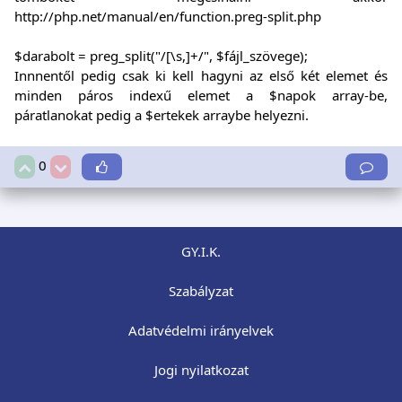
http://php.net/manual/en/function.preg-split.php
$darabolt = preg_split("/[\s,]+/", $fájl_szövege);
Innnentől pedig csak ki kell hagyni az első két elemet és
minden páros indexű elemet a $napok array-be,
páratlanokat pedig a $ertekek arraybe helyezni.
0
GY.I.K.
Szabályzat
Adatvédelmi irányelvek
Jogi nyilatkozat