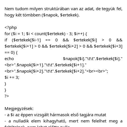
Nem tudom milyen struktúrában van az adat, de tegyük fel,
hogy két tömbben ($napok, $ertekek).
<?php
for ($i = 1; $i < count($ertekek) - 3; $i++) {
if ($ertekek[$i-1] == 0 && $ertekek[$i] > 0 &&
$ertekek[$i+1] > 0 && $ertekek[$i+2] > 0 && $ertekek[$i+3]
== 0) {
echo $napok[$i]."\t\t".$ertekek[$i]."
<br>".$napok[$i+1]."\t\t".$ertekek[$i+1]."
<br>".$napok[$i+2]."\t\t".$ertekek[$i+2]."<br><br>";
$i += 3;
}
}
?>
Megjegyzések:
- a $i az éppen vizsgált hármasok első tagjára mutat
- a nulladik elem kihagyható, mert nem felelhet meg a