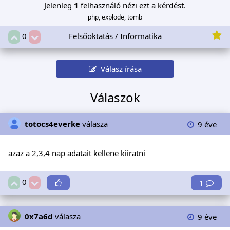
Jelenleg
1
felhasználó nézi ezt a kérdést.
php, explode, tömb
Felsőoktatás / Informatika
0
Válasz írása
Válaszok
totocs4everke
válasza
9 éve
azaz a 2,3,4 nap adatait kellene kiiratni
0
1
0x7a6d
válasza
9 éve