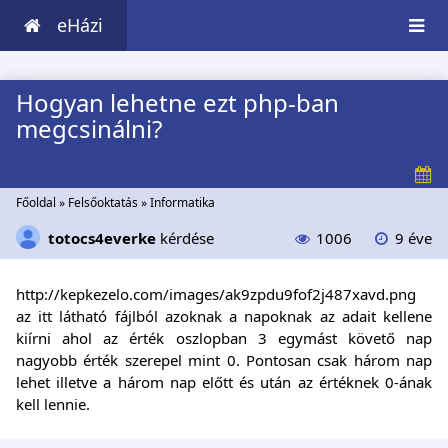
eHázi
Hogyan lehetne ezt php-ban
megcsinálni?
Főoldal
»
Felsőoktatás
»
Informatika
totocs4everke
kérdése
1006
9 éve
http://kepkezelo.com/images/ak9zpdu9fof2j487xavd.png
az itt látható fájlból azoknak a napoknak az adait kellene
kiírni ahol az érték oszlopban 3 egymást követő nap
nagyobb érték szerepel mint 0. Pontosan csak három nap
lehet illetve a három nap előtt és után az értéknek 0-ának
kell lennie.