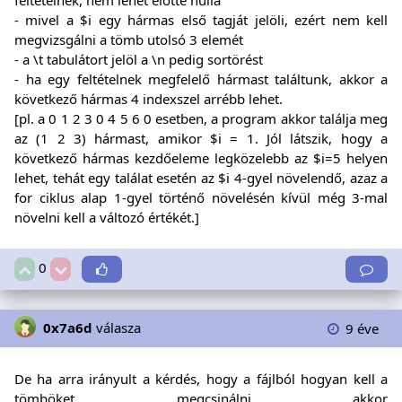
feltételnek, nem lehet előtte nulla
- mivel a $i egy hármas első tagját jelöli, ezért nem kell
megvizsgálni a tömb utolsó 3 elemét
- a \t tabulátort jelöl a \n pedig sortörést
- ha egy feltételnek megfelelő hármast találtunk, akkor a
következő hármas 4 indexszel arrébb lehet.
[pl. a 0 1 2 3 0 4 5 6 0 esetben, a program akkor találja meg
az (1 2 3) hármast, amikor $i = 1. Jól látszik, hogy a
következő hármas kezdőeleme legközelebb az $i=5 helyen
lehet, tehát egy találat esetén az $i 4-gyel növelendő, azaz a
for ciklus alap 1-gyel történő növelésén kívül még 3-mal
növelni kell a változó értékét.]
0
0x7a6d
válasza
9 éve
De ha arra irányult a kérdés, hogy a fájlból hogyan kell a
tömböket megcsinálni akkor