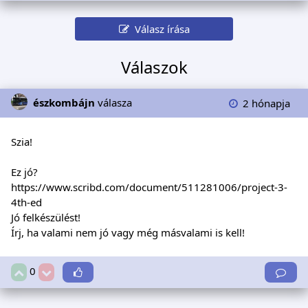
Válasz írása
Válaszok
észkombájn
válasza
2 hónapja
Szia!
Ez jó?
https://www.scribd.com/document/511281006/project-3-
4th-ed
Jó felkészülést!
Írj, ha valami nem jó vagy még másvalami is kell!
0