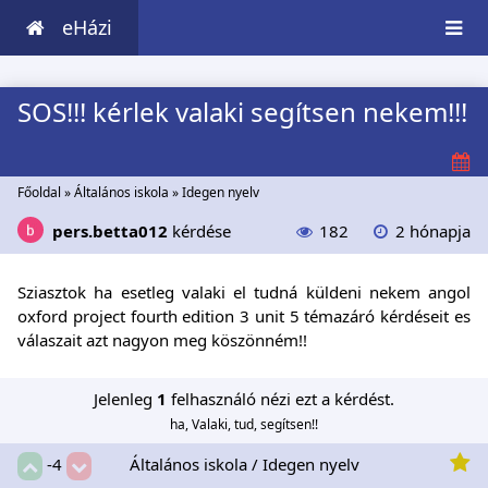
eHázi
SOS!!! kérlek valaki segítsen nekem!!!
Főoldal
»
Általános iskola
»
Idegen nyelv
pers.betta012
kérdése
182
2 hónapja
Sziasztok ha esetleg valaki el tudná küldeni nekem angol
oxford project fourth edition 3 unit 5 témazáró kérdéseit es
válaszait azt nagyon meg köszönném!!
Jelenleg
1
felhasználó nézi ezt a kérdést.
ha, Valaki, tud, segítsen!!
Általános iskola / Idegen nyelv
-4