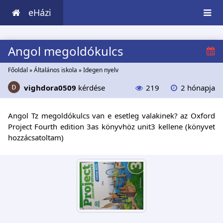
eHázi
Angol megoldókulcs
Főoldal
»
Általános iskola
»
Idegen nyelv
vighdora0509
kérdése
219
2 hónapja
Angol Tz megoldókulcs van e esetleg valakinek? az Oxford
Project Fourth edition 3as könyvhöz unit3 kellene (könyvet
hozzácsatoltam)