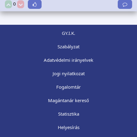
0
GY.I.K.
Szabályzat
Adatvédelmi irányelvek
Jogi nyilatkozat
Fogalomtár
Magántanár kereső
Statisztika
Helyesírás