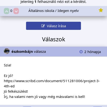
Jelenleg
1
felhasználó nézi ezt a kérdést.
Általános iskola / Idegen nyelv
0
Válasz írása
Válaszok
észkombájn
válasza
2 hónapja
Szia!
Ez jó?
https://www.scribd.com/document/511281006/project-3-
4th-ed
Jó felkészülést!
Írj, ha valami nem jó vagy még másvalami is kell!