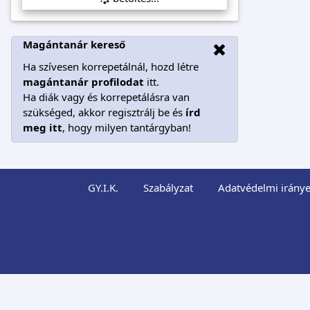
Magántanár kereső
Ha szívesen korrepetálnál, hozd létre
magántanár profilodat
itt.
Ha diák vagy és korrepetálásra van
szükséged, akkor regisztrálj be és
írd
meg itt
, hogy milyen tantárgyban!
GY.I.K.
Szabályzat
Adatvédelmi iránye