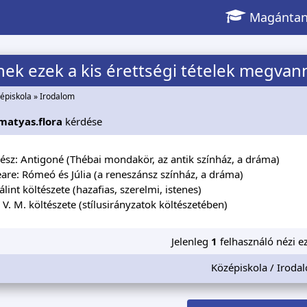
Magántan
nek ezek a kis érettségi tételek megvan
épiskola
»
Irodalom
matyas.flora
kérdése
ész: Antigoné (Thébai mondakör, az antik színház, a dráma)
are: Rómeó és Júlia (a reneszánsz színház, a dráma)
álint költészete (hazafias, szerelmi, istenes)
 V. M. költészete (stílusirányzatok költészetében)
Jelenleg
1
felhasználó nézi ez
Középiskola / Iroda