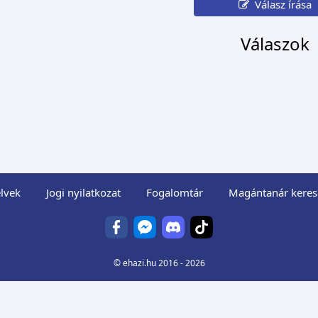
Válasz írása
Válaszok
lvek
Jogi nyilatkozat
Fogalomtár
Magántanár keres
©
ehazi.hu
2016 - 2026