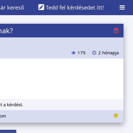
ár kereső
Tedd fel kérdésedet itt!
nak?
179
2 hónapja
t a kérdést.
lom