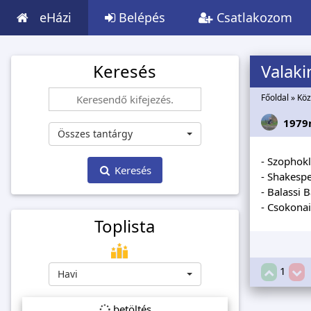
eHázi
Belépés
Csatlakozom
Keresés
Valaki
Főoldal
»
Köz
1979
Összes tantárgy
- Szophokl
Keresés
- Shakespe
- Balassi B
- Csokonai
Toplista
1
Havi
betöltés...