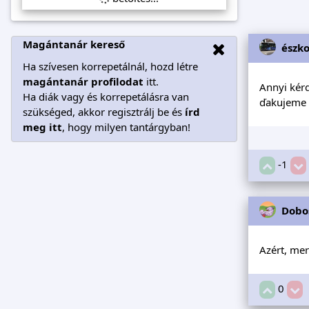
Magántanár kereső
észk
Ha szívesen korrepetálnál, hozd létre
magántanár profilodat
itt.
Annyi kérd
Ha diák vagy és korrepetálásra van
ďakujeme 
szükséged, akkor regisztrálj be és
írd
meg itt
, hogy milyen tantárgyban!
-1
Dobo
Azért, mer
0