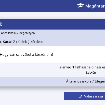
Magántan
k
alános iskola
»
Idegen nyelv
s-Kata17
{ Celeb }
kérdése
! Hogy van szlovákul a köszönöm?
Jelenleg
1
felhasználó nézi ez
Szlovén
Általános iskola / Idege
Válasz írása