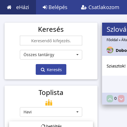
eHázi
Belépés
Csatlakozom
Keresés
Szlová
Főoldal
»
Ált
Dobo
Összes tantárgy
Sziasztok
Keresés
Toplista
0
Havi
betöltés...