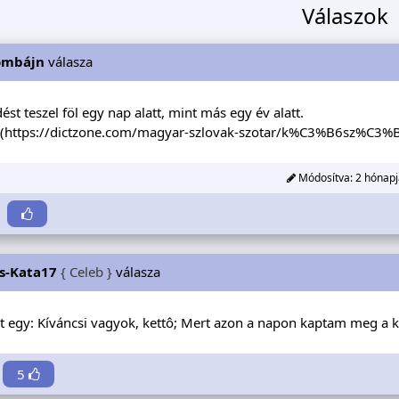
Válaszok
ombájn
válasza
ést teszel föl egy nap alatt, mint más egy év alatt.
(
https://dictzone.com/magyar-szlovak-szotar/k%C3%B6sz%C
Módosítva:
2 hónapj
s-Kata17
{ Celeb }
válasza
t egy: Kíváncsi vagyok, kettô; Mert azon a napon kaptam meg a k
5