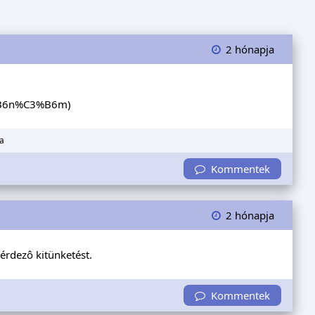
2 hónapja
3%B6n%C3%B6m
)
a
Kommentek
2 hónapja
érdezô kitünketést.
Kommentek