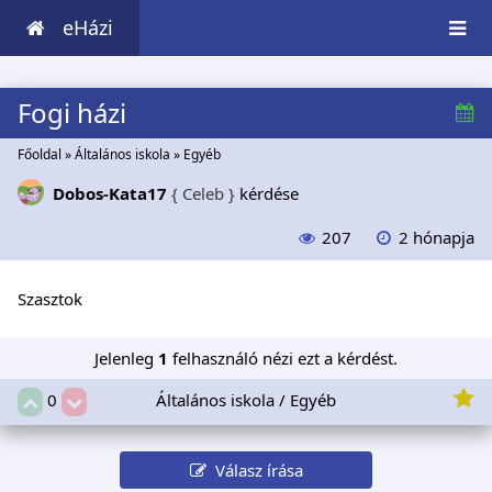
eHázi
Fogi házi
Főoldal
»
Általános iskola
»
Egyéb
Dobos-Kata17
{ Celeb }
kérdése
207
2 hónapja
Szasztok
Jelenleg
1
felhasználó nézi ezt a kérdést.
Általános iskola / Egyéb
0
Válasz írása