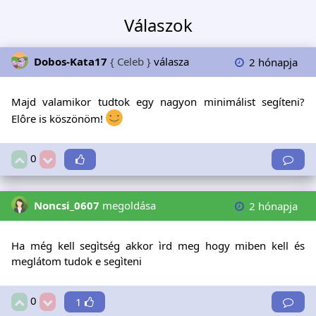
Válaszok
Dobos-Kata17
{ Celeb }
válasza
2 hónapja
Majd valamikor tudtok egy nagyon minimálist segíteni?
Elôre is köszönöm!
0
Noncsi_0607
megoldása
2 hónapja
Ha még kell segìtség akkor ìrd meg hogy miben kell és
meglátom tudok e segìteni
0
1