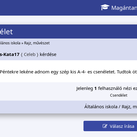
Magántan
élet
alános iskola
»
Rajz, művészet
s-Kata17
{ Celeb }
kérdése
 Péntekre lekéne adnom egy szép kis A-4- es csenéletet. Tudtok öt
Jelenleg
1
felhasználó nézi ez
Csendélet
Általános iskola / Rajz, 
Válasz írása