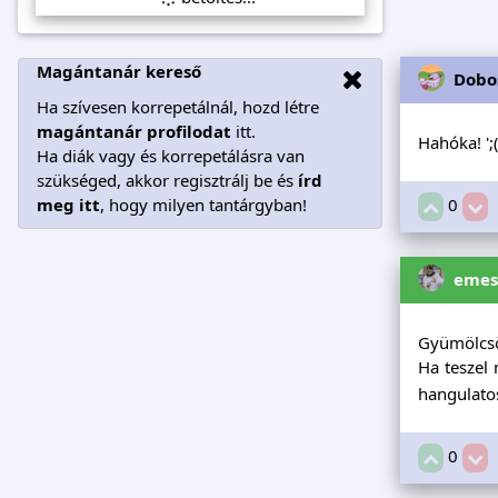
Magántanár kereső
Dobo
Ha szívesen korrepetálnál, hozd létre
magántanár profilodat
itt.
Hahóka! ';
Ha diák vagy és korrepetálásra van
szükséged, akkor regisztrálj be és
írd
meg itt
, hogy milyen tantárgyban!
0
emes
Gyümölcsös
Ha teszel 
hangulatos
0