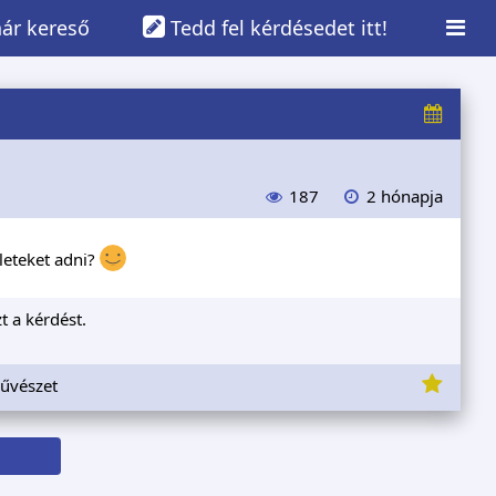
ár kereső
Tedd fel kérdésedet itt!
187
2 hónapja
leteket adni?
t a kérdést.
művészet