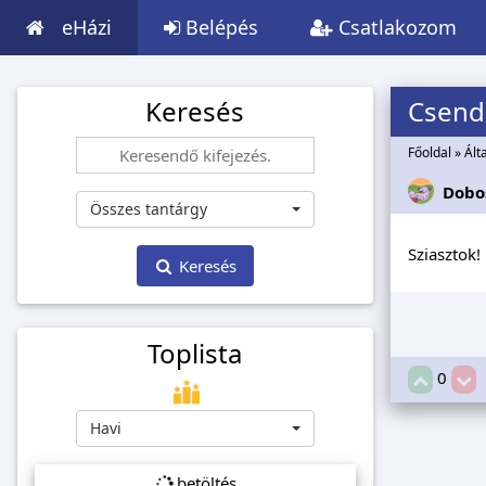
eHázi
Belépés
Csatlakozom
Keresés
Csend
Főoldal
»
Ált
Dobo
Összes tantárgy
Sziasztok!
Keresés
Toplista
0
Havi
betöltés...