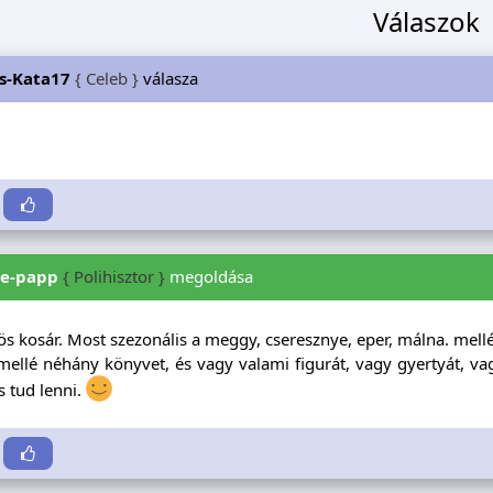
Válaszok
s-Kata17
{ Celeb }
válasza
(
e-papp
{ Polihisztor }
megoldása
 kosár. Most szezonális a meggy, cseresznye, eper, málna. mellé 
mellé néhány könyvet, és vagy valami figurát, vagy gyertyát, v
 tud lenni.