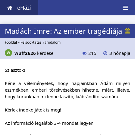
eHázi
Madách Imre: Az ember tragédiája
Főoldal
»
Felsőoktatás
»
Irodalom
wuff2626
kérdése
215
3 hónapja
Sziasztok!
Kéne a véleményetek, hogy napjainkban Ádám milyen
eszmékben, emberi törekvésekben hihetne, miért, illetve,
hogy korunkban mi lenne taszító, kiábrándító számára.
Kérlek indokoljátok is meg!
Az információ legalább 3-4 mondat legyen!