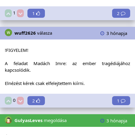
1
1
2
wuff2626
válasza
3 hónapja
!FIGYELEM!
A feladat Madách Imre: az ember tragédiájához
kapcsolódik.
Elnézést kérek csak elfelejtettem kiírni.
0
2
1
GulyasLeves
megoldása
3 hónapja