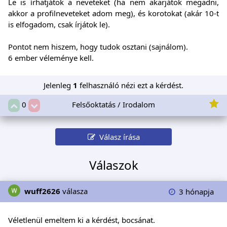
Le is írhatjátok a neveteket (ha nem akarjátok megadni,
akkor a profilneveteket adom meg), és korotokat (akár 10-t
is elfogadom, csak írjátok le).
Pontot nem hiszem, hogy tudok osztani (sajnálom).
6 ember véleménye kell.
Jelenleg
1
felhasználó nézi ezt a kérdést.
Felsőoktatás / Irodalom
0
Válasz írása
Válaszok
wuff2626
válasza
3 hónapja
Véletlenül emeltem ki a kérdést, bocsánat.