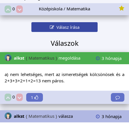
Középiskola / Matematika
0
Válasz írása
Válaszok
alkst
{ Matematikus }
megoldása
3 hónapja
a) nem lehetséges, mert az ismeretségek kölcsönösek és a
2+3+3+2+1+2=13 nem páros.
0
1
alkst
{ Matematikus }
válasza
3 hónapja