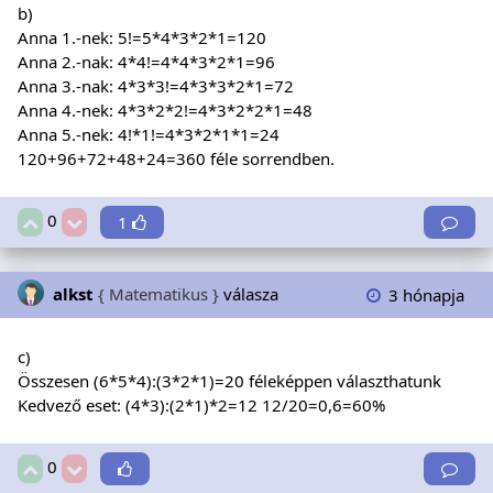
b)
Anna 1.-nek: 5!=5*4*3*2*1=120
Anna 2.-nak: 4*4!=4*4*3*2*1=96
Anna 3.-nak: 4*3*3!=4*3*3*2*1=72
Anna 4.-nek: 4*3*2*2!=4*3*2*2*1=48
Anna 5.-nek: 4!*1!=4*3*2*1*1=24
120+96+72+48+24=360 féle sorrendben.
0
1
alkst
{ Matematikus }
válasza
3 hónapja
c)
Összesen (6*5*4):(3*2*1)=20 féleképpen választhatunk
Kedvező eset: (4*3):(2*1)*2=12 12/20=0,6=60%
0