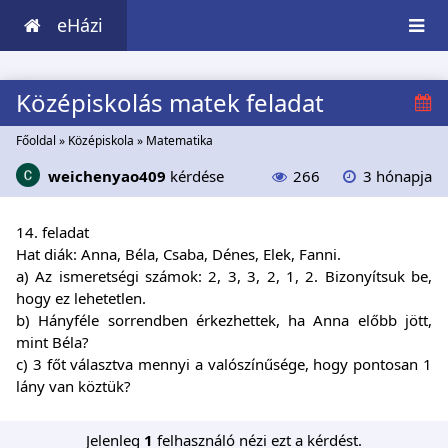
eHázi
Középiskolás matek feladat
Főoldal
»
Középiskola
»
Matematika
weichenyao409
kérdése
266
3 hónapja
14. feladat
Hat diák: Anna, Béla, Csaba, Dénes, Elek, Fanni.
a) Az ismeretségi számok: 2, 3, 3, 2, 1, 2. Bizonyítsuk be,
hogy ez lehetetlen.
b) Hányféle sorrendben érkezhettek, ha Anna előbb jött,
mint Béla?
c) 3 főt választva mennyi a valószínűsége, hogy pontosan 1
lány van köztük?
Jelenleg
1
felhasználó nézi ezt a kérdést.