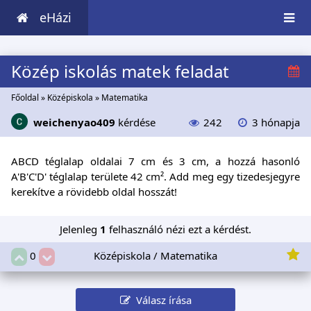
eHázi
Közép iskolás matek feladat
Főoldal
»
Középiskola
»
Matematika
weichenyao409
kérdése
242
3 hónapja
ABCD téglalap oldalai 7 cm és 3 cm, a hozzá hasonló
A'B'C'D' téglalap területe 42 cm². Add meg egy tizedesjegyre
kerekítve a rövidebb oldal hosszát!
Jelenleg
1
felhasználó nézi ezt a kérdést.
Középiskola / Matematika
0
Válasz írása