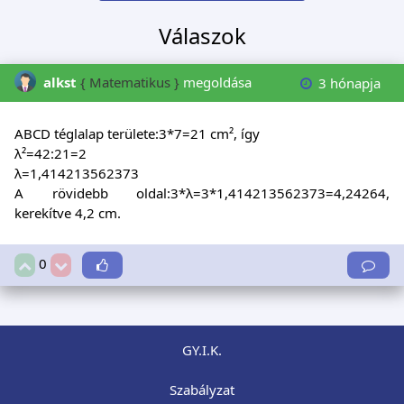
Válaszok
alkst
{ Matematikus }
megoldása
3 hónapja
ABCD téglalap területe:3*7=21 cm², így
λ²=42:21=2
λ=1,414213562373
A rövidebb oldal:3*λ=3*1,414213562373=4,24264,
kerekítve 4,2 cm.
0
GY.I.K.
Szabályzat