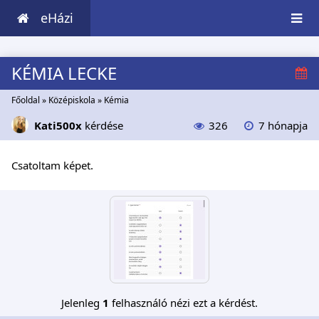
eHázi
KÉMIA LECKE
Főoldal
»
Középiskola
»
Kémia
Kati500x
kérdése
326
7 hónapja
Csatoltam képet.
Jelenleg
1
felhasználó nézi ezt a kérdést.