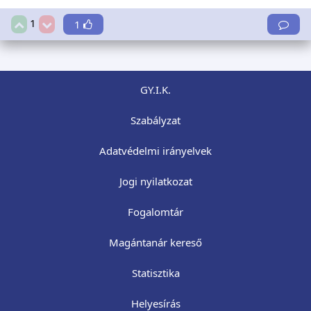
1
1
GY.I.K.
Szabályzat
Adatvédelmi irányelvek
Jogi nyilatkozat
Fogalomtár
Magántanár kereső
Statisztika
Helyesírás