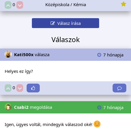
Középiskola / Kémia
0
Válasz írása
Válaszok
Kati500x
válasza
7 hónapja
Helyes ez így?
0
Csabi2
megoldása
7 hónapja
Igen, ügyes voltál, mindegyik válaszod oké!