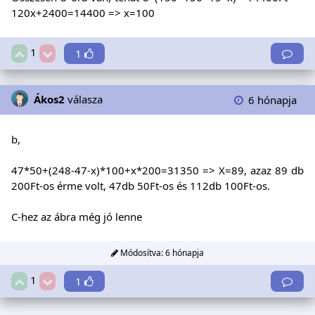
120x+2400=14400 => x=100
1
1
Ákos2
válasza
6 hónapja
b,
47*50+(248-47-x)*100+x*200=31350 => X=89, azaz 89 db
200Ft-os érme volt, 47db 50Ft-os és 112db 100Ft-os.
C-hez az ábra még jó lenne
Módosítva:
6 hónapja
1
1