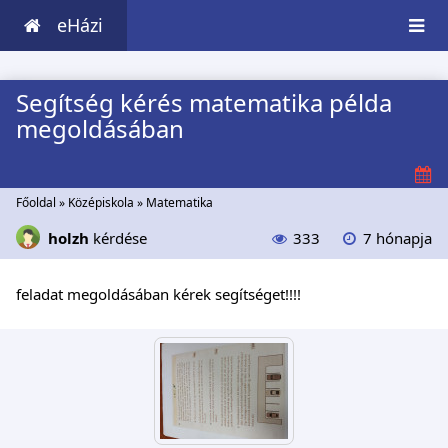
eHázi
Segítség kérés matematika példa
megoldásában
Főoldal
»
Középiskola
»
Matematika
holzh
kérdése
333
7 hónapja
feladat megoldásában kérek segítséget!!!!