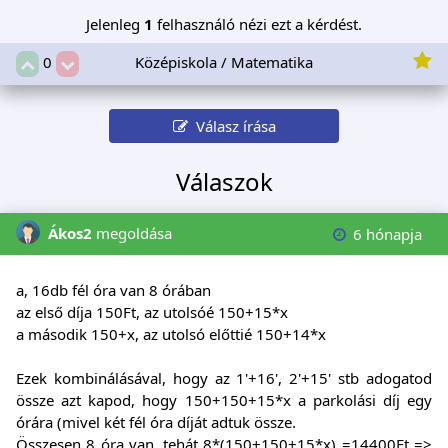
Jelenleg
1
felhasználó nézi ezt a kérdést.
Középiskola / Matematika
0
Válasz írása
Válaszok
Ákos2
megoldása
6 hónapja
a, 16db fél óra van 8 órában
az első díja 150Ft, az utolsóé 150+15*x
a második 150+x, az utolsó előttié 150+14*x
Ezek kombinálásával, hogy az 1'+16', 2'+15' stb adogatod
össze azt kapod, hogy 150+150+15*x a parkolási díj egy
órára (mivel két fél óra díját adtuk össze.
Összesen 8 óra van, tehát 8*(150+150+15*x) =14400Ft =>