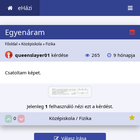
eHázi
Egyenáram
Főoldal
»
Középiskola
»
Fizika
queenslayer01
kérdése
265
9 hónapja
Csatoltam képet.
Jelenleg
1
felhasználó nézi ezt a kérdést.
Középiskola / Fizika
0
Válasz írása