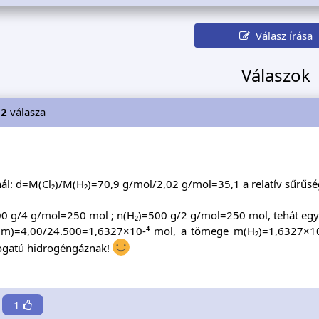
Válasz írása
Válaszok
i2
válasza
ál: d=M(Cl₂)/M(H₂)=70,9 g/mol/2,02 g/mol=35,1 a relatív sűrűsé
0 g/4 g/mol=250 mol ; n(H₂)=500 g/2 g/mol=250 mol, tehát egye
(m)=4,00/24.500=1,6327×10-⁴ mol, a tömege m(H₂)=1,6327×1
fogatú hidrogéngáznak!
1