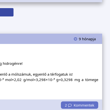
9 hónapja
g hidrogénre!
nlő a mólszámuk, egyenlő a térfogatuk is!
0-⁴ mol×2,02 g/mol=3,298×10-⁴ g=0,3298 mg a tömege
2
Kommentek