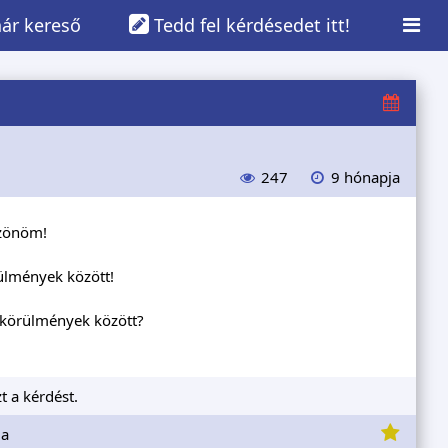
ár kereső
Tedd fel kérdésedet itt!
247
9 hónapja
szönöm!
ülmények között!
 körülmények között?
t a kérdést.
ia