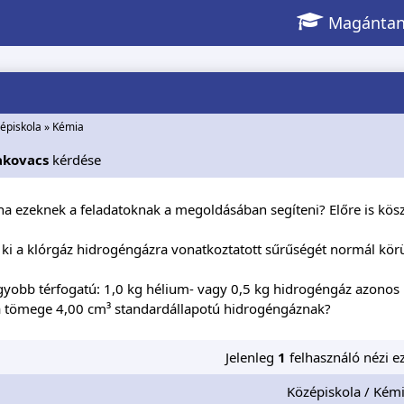
Magántan
épiskola
»
Kémia
akovacs
kérdése
na ezeknek a feladatoknak a megoldásában segíteni? Előre is kö
 ki a klórgáz hidrogéngázra vonatkoztatott sűrűségét normál kör
gyobb térfogatú: 1,0 kg hélium- vagy 0,5 kg hidrogéngáz azonos
 tömege 4,00 cm³ standardállapotú hidrogéngáznak?
Jelenleg
1
felhasználó nézi ez
Középiskola / Kém