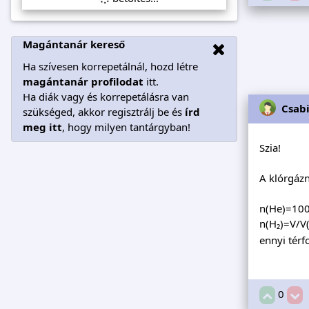
Magántanár kereső
Ha szívesen korrepetálnál, hozd létre
magántanár profilodat
itt.
Ha diák vagy és korrepetálásra van
Csab
szükséged, akkor regisztrálj be és
írd
meg itt
, hogy milyen tantárgyban!
Szia!
A klórgázn
n(He)=100
n(H₂)=V/V
ennyi tér
0