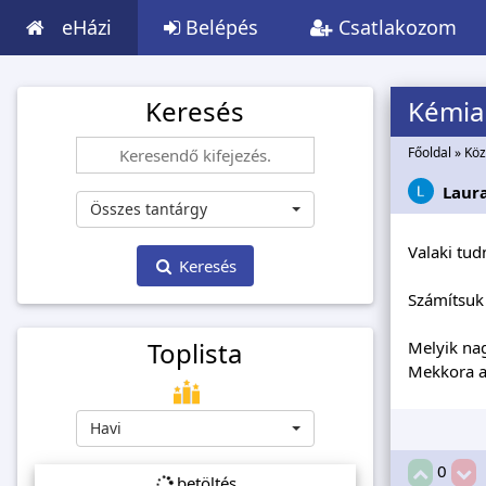
eHázi
Belépés
Csatlakozom
Keresés
Kémia
Főoldal
»
Köz
Laur
Összes tantárgy
Valaki tud
Keresés
Számítsuk
Toplista
Melyik na
Mekkora a
Havi
0
betöltés...