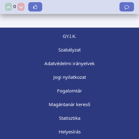
0
GY.I.K.
Szabályzat
Adatvédelmi irányelvek
Jogi nyilatkozat
Fogalomtár
Magántanár kereső
Statisztika
Helyesírás