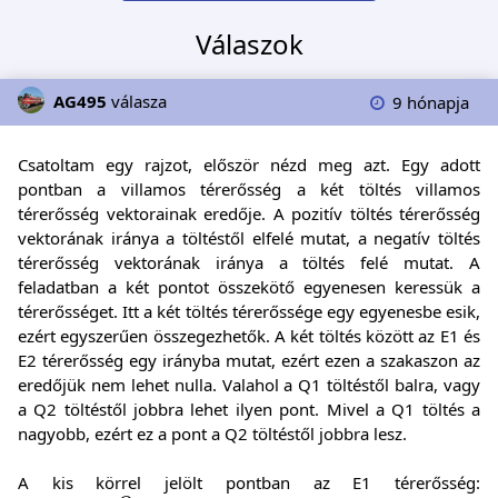
Válaszok
AG495
válasza
9 hónapja
Csatoltam egy rajzot, először nézd meg azt. Egy adott
pontban a villamos térerősség a két töltés villamos
térerősség vektorainak eredője. A pozitív töltés térerősség
vektorának iránya a töltéstől elfelé mutat, a negatív töltés
térerősség vektorának iránya a töltés felé mutat. A
feladatban a két pontot összekötő egyenesen keressük a
térerősséget. Itt a két töltés térerőssége egy egyenesbe esik,
ezért egyszerűen összegezhetők. A két töltés között az E1 és
E2 térerősség egy irányba mutat, ezért ezen a szakaszon az
eredőjük nem lehet nulla. Valahol a Q1 töltéstől balra, vagy
a Q2 töltéstől jobbra lehet ilyen pont. Mivel a Q1 töltés a
nagyobb, ezért ez a pont a Q2 töltéstől jobbra lesz.
A kis körrel jelölt pontban az E1 térerősség:
E
1
=
k
Q
1
(
0
,
8
+
r
)
2