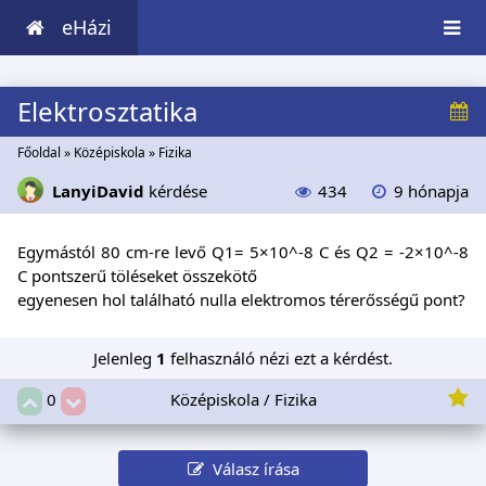
eHázi
Elektrosztatika
Főoldal
»
Középiskola
»
Fizika
LanyiDavid
kérdése
434
9 hónapja
Egymástól 80 cm-re levő Q1= 5×10^-8 C és Q2 = -2×10^-8
C pontszerű töléseket összekötő
egyenesen hol található nulla elektromos térerősségű pont?
Jelenleg
1
felhasználó nézi ezt a kérdést.
Középiskola / Fizika
0
Válasz írása