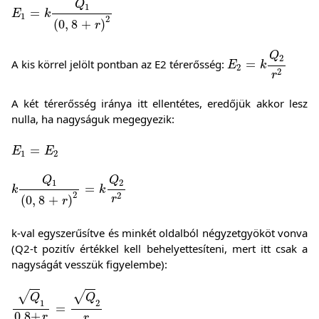
Q
1
=
E
k
1
2
(
0
,
8
+
)
r
E
2
=
k
Q
2
r
2
Q
2
A kis körrel jelölt pontban az E2 térerősség:
=
E
k
2
2
r
A két térerősség iránya itt ellentétes, eredőjük akkor lesz
nulla, ha nagyságuk megegyezik:
E
1
=
E
2
=
E
E
1
2
k
Q
1
(
0
,
8
+
r
)
2
=
k
Q
2
r
2
Q
Q
1
2
=
k
k
2
2
r
(
0
,
8
+
)
r
k-val egyszerűsítve és minkét oldalból négyzetgyököt vonva
(Q2-t pozitív értékkel kell behelyettesíteni, mert itt csak a
nagyságát vesszük figyelembe):
Q
1
0,8
+
r
=
Q
2
r
√
√
Q
Q
1
2
=
0,8
+
r
r