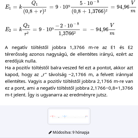
−
8
5
⋅
10
V
Q
1
=
=
9
⋅
10
⁹
=
94,96
E
k
1
(
0,8
+
)
²
(
0,8
+
1,3766
)
²
m
r
E
2
=
k
Q
2
r
²
=
9
⋅
10
⁹
-
2
⋅
10
-
8
1,3766
²
=
-
94,96
V
m
−
8
−
2
⋅
10
V
Q
2
=
=
9
⋅
10
⁹
=
−
94,96
E
k
2
1,3766
²
²
m
r
A negatív töltéstől jobbra 1,3766 m-re az E1 és E2
térerősség azonos nagyságú, de ellentétes irányú, ezért az
eredőjük nulla.
Ha a pozitív töltéstől balra veszed fel ezt a pontot, akkor azt
kapod, hogy az „r” távolság −2,1766 m, a felvett iránnyal
ellentétes. Vagyis a pozitív töltéstől jobbra 2,1766 m-re van
ez a pont, ami a negatív töltéstől jobbra 2,1766−0,8=1,3766
m-t jelent. Így is ugyanarra az eredményre jutsz.
Módosítva:
9 hónapja