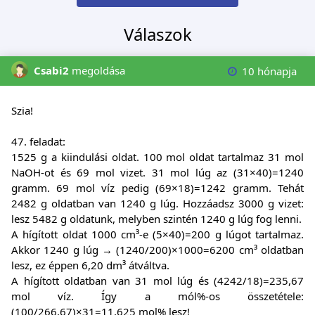
Válaszok
Csabi2
megoldása
10 hónapja
Szia!
47. feladat:
1525 g a kiindulási oldat. 100 mol oldat tartalmaz 31 mol
NaOH-ot és 69 mol vizet. 31 mol lúg az (31×40)=1240
gramm. 69 mol víz pedig (69×18)=1242 gramm. Tehát
2482 g oldatban van 1240 g lúg. Hozzáadsz 3000 g vizet:
lesz 5482 g oldatunk, melyben szintén 1240 g lúg fog lenni.
A hígított oldat 1000 cm³-e (5×40)=200 g lúgot tartalmaz.
Akkor 1240 g lúg → (1240/200)×1000=6200 cm³ oldatban
lesz, ez éppen 6,20 dm³ átváltva.
A hígított oldatban van 31 mol lúg és (4242/18)=235,67
mol víz. Így a mól%-os összetétele:
(100/266,67)×31=11,625 mol% lesz!