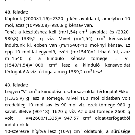
48. feladat:
Kaptunk (2000×1,16)=2320 g kénsavoldatot, amelyben 10
mol, azaz (10×98,08)=980,8 g kénsav van.
Tehát a készítéshez kell (m/1,54) cm³ savoldat és (2320-
980,8)=1339,2 g víz. Mivel (m/1,54) cm³ kénsavból
indultunk ki, ebben van (m/1540)×10 mol-nyi kénsav. Ez
épp 10 mol-lal egyenlő, ezért (m/1540)=1 írható föl, azaz
m=1540 g a kiinduló kénsav tömege → V=
(1540/1,54)=1000 cm³ lesz a kiinduló kénsavoldat
térfogata! A víz térfogata meg 1339,2 cm³ lesz!
49. feladat:
Legyen "V" cm³ a kiindulási foszforsav-oldat térfogata! Ekkor
(1,335·V) g lesz a tömege. Mivel 100 mol oldatban volt
eredetileg 10 mol sav és 90 mol víz, ezek tömege 980 g
savat, illetve (90×18)=1620 g víz. Az oldat tömege 2600 g
volt → V=(2600/1,335)=1947,57 cm³ oldat-térfogatból
indultunk ki.
10-szeresre hígítva lesz (10·V) cm³ oldatunk, a sűrűsége