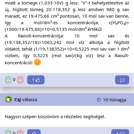
miatt a tömege (1,033·10V) g lesz. "V"-t behelyettesítve az
új, hígított tömeg 20.118,352 g lesz amiben 980 g sav
maradt, ez 19.475,66 cm³ pontosan, 10 mol sav van benne,
így a mol/dm³-es koncentrációja: c(H₃PO₄)=
(1000/19.475,66)×10=0,5135 mol/dm³ értékű!
A Raoult-koncentrációja: 10 mol sav és
(19.138,352/18)=1063,242 mol víz alkotja a hígított
oldatot, tehát (1/19,138352)×10=0,5225 mol sav van 1 dm³
vízben, így 0,5225 (mol sav)/(kg víz) lesz a Raoult-
koncentráció!
0
1
CsJ
válasza
10 hónapja
Nagyon szépen köszönöm a részletes segítséget.
0
1