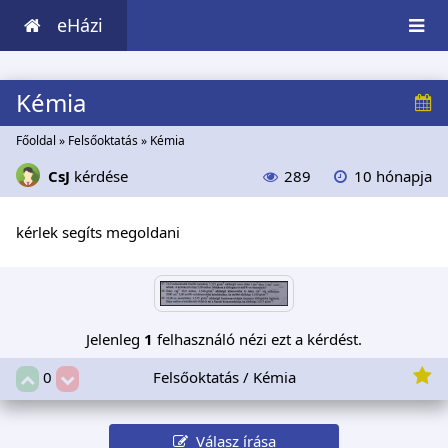
eHázi
Kémia
Főoldal
»
Felsőoktatás
»
Kémia
CsJ
kérdése
289
10 hónapja
kérlek segíts megoldani
Jelenleg
1
felhasználó nézi ezt a kérdést.
Felsőoktatás / Kémia
0
Válasz írása