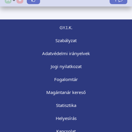
GY.I.K.
Szabályzat
Adatvédelmi irányelvek
Jogi nyilatkozat
Fogalomtár
Magántanár kereső
Statisztika
Helyesírás
Kapcsolat