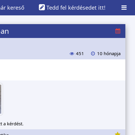
ár kereső
Tedd fel kérdésedet itt!
ban
451
10 hónapja
t a kérdést.
tika