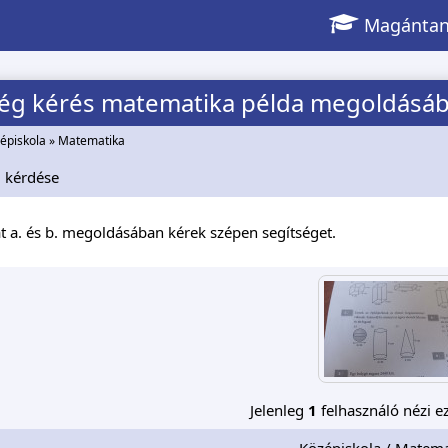
Magántan
ség kérés matematika példa megoldásá
épiskola
»
Matematika
h
kérdése
at a. és b. megoldásában kérek szépen segítséget.
Jelenleg
1
felhasználó nézi ez
Középiskola / Matema