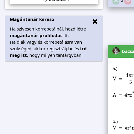
Magántanár kereső
Ha szívesen korrepetálnál, hozd létre
magántanár profilodat
itt.
Ha diák vagy és korrepetálásra van
szükséged, akkor regisztrálj be és
írd
bazs
meg itt
, hogy milyen tantárgyban!
a.)
V
=
4
π
r
3
3
4
r
π
V
=
3
A
=
4
π
r
2
=
A
=
4
r
π
b.)
V
=
π
r
2
m
2
V
=
r
π