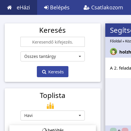
eHázi
Belépés
Csatlakozom
Keresés
Segít
Főoldal
»
Köz
holz
Összes tantárgy
A 2. felad
Keresés
Toplista
Havi
betöltés...
0