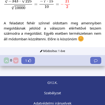
√
√
−
7
⋅
15
−
343
⋅
225
21
3
=
=
−
10
2
√
10000
4
A feladatot fehér színnel oldottam meg amennyiben
megoldásnak jelölöd a válaszom elérhetővé teszem
számodra a megoldást. Egyéb esetben természetesen nem
áll módomban közzétenni. Előre is köszönöm
Módosítva:
1 éve
0
1
GY.I.K.
Szabályzat
Adatvédelmi irányelvek