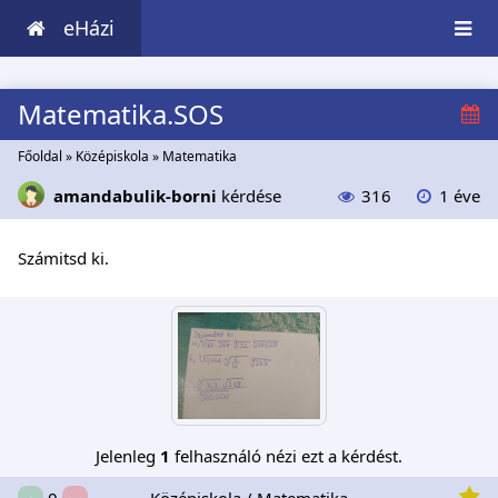
eHázi
Matematika.SOS
Főoldal
»
Középiskola
»
Matematika
amandabulik-borni
kérdése
316
1 éve
Számitsd ki.
Jelenleg
1
felhasználó nézi ezt a kérdést.
Középiskola / Matematika
0