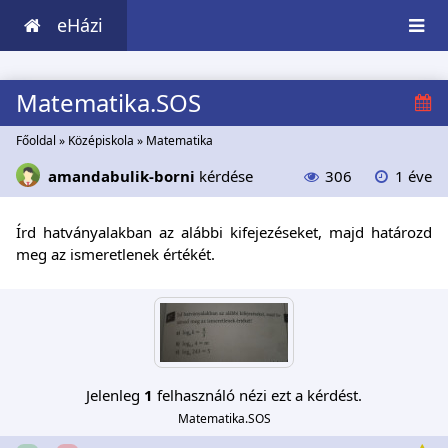
eHázi
Matematika.SOS
Főoldal
»
Középiskola
»
Matematika
amandabulik-borni
kérdése
306
1 éve
Írd hatványalakban az alábbi kifejezéseket, majd határozd
meg az ismeretlenek értékét.
Jelenleg
1
felhasználó nézi ezt a kérdést.
Matematika.SOS