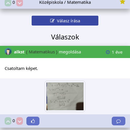
Középiskola / Matematika
0
Válasz írása
Válaszok
alkst
{ Matematikus }
megoldása
1 éve
Csatoltam képet.
0