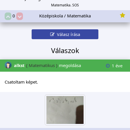
Matematika. SOS
Középiskola / Matematika
0
Válasz írása
Válaszok
alkst
{ Matematikus }
megoldása
1 éve
Csatoltam képet.