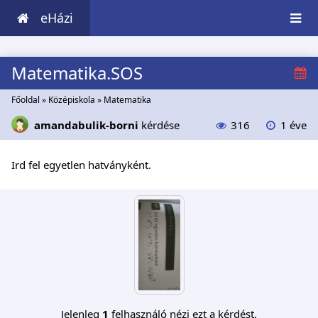
eHázi
Matematika.SOS
Főoldal
»
Középiskola
»
Matematika
amandabulik-borni
kérdése
316
1 éve
Ird fel egyetlen hatványként.
Jelenleg
1
felhasználó nézi ezt a kérdést.