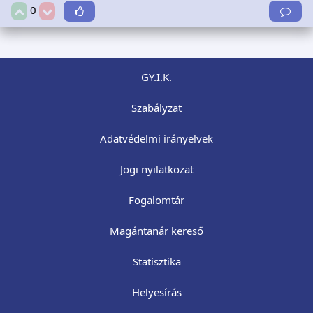
0
GY.I.K.
Szabályzat
Adatvédelmi irányelvek
Jogi nyilatkozat
Fogalomtár
Magántanár kereső
Statisztika
Helyesírás